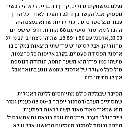
נעלם במשחקים גדולים, קווין דה בריינה לא היה כשיר 
מספיק, אבל הקשר בן ה-23 התעלה לאורך כל הדרך 
עבור מנצ'סטר סיטי. יכול להיות שהוא בעצם היה 
ההבדל מארסנל: סיטי עם 88 נקודות והפרש שערים 
33:93, ארסנל עם 86 ו-28:89. שתיהן ניצחו ב-27 מ-37 
מחזוריהן, אבל לסיטי יש עוד שתי תוצאות במקום בו 
ארסנל הפסידה פעמיים. בקרב אליפות כל כך צמוד, 
מישהו כמו פודן הוא השער החסר, הנקודה הנוספת, 
מול סגל מעולה של ארסנל שממש נוגע בתואר אבל 
אין לו מישהו כזה.
הסיבה שבגללה כולם מתייחסים לליגה האנגלית 
שתסתיים הערב (המחזור ייפתח ב-18.00) כעניין גמור 
היא שמאוד מאוד מאוד קשה לראות הפתעות 
שיתחוללו הערב. פודן היה זוכה כנראה גם אם ארסנל 
הייתה נכנסת למחזור מהמקום הראשון, אבל זו לא 