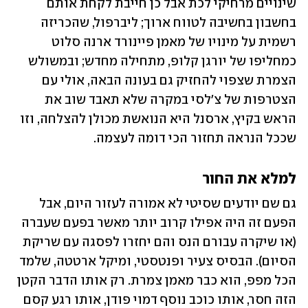
שינויים מרחיקי לכת אבל כן חייבת לקחת אותם 
בחשבון בחשיבה לטווח ארוך; ליברפול, שהכריזה 
רשמית על מינויו של מאמן פיינורד ארנה סלוט 
כמחליפו של יורגן קלופ, מתחילה מחדש; ובמשולש 
הצמרת שצפוי להחזיק גם בעונה הבאה, אולי עם 
הצטרפות של צ'לסי במקרה שלא תאבד שוב את 
הראש בקיץ, ארסנל היא הנואשת מכולן להצלחה, וזו 
שככל הנראה תחזור הכי דומה לעצמה.
למלא את החור
גם שם יודעים שסיטי לא אמורה לעזור היום, אבל 
הפעם זה היה אפילו קרוב יותר מאשר בפעם שעברה 
(או שיקרה עבורם הנס והם יחזרו לפסגה עם שריקת 
הסיום). הבסיס צעיר ופנטסטי, ומיקל ארטטה, שלמד 
הכל מפפ, הוא כבר מאמן צמרת. רק אותו הדבר הקטן 
הזה חסר, אותו כוכב נוסף דמוי פודן, אותו רגע קסם 