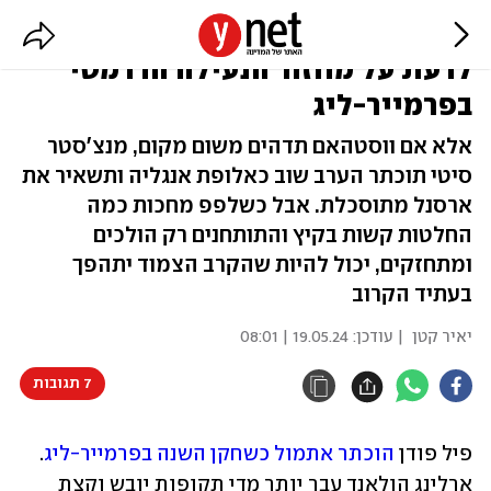
עד השנייה האחרונה: כל מה שצריך
לדעת על מחזור הנעילה הדרמטי
בפרמייר-ליג
אלא אם ווסטהאם תדהים משום מקום, מנצ'סטר
סיטי תוכתר הערב שוב כאלופת אנגליה ותשאיר את
ארסנל מתוסכלת. אבל כשלפפ מחכות כמה
החלטות קשות בקיץ והתותחנים רק הולכים
ומתחזקים, יכול להיות שהקרב הצמוד יתהפך
בעתיד הקרוב
יאיר קטן
| עודכן:
19.05.24 | 08:01
7 תגובות
פיל פודן 
הוכתר אתמול כשחקן השנה בפרמייר-ליג
. 
ארלינג הולאנד עבר יותר מדי תקופות יובש וקצת 