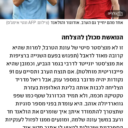
גלריה
אחד מהם יחייך גם הערב. אודוגור והולאנד
(
צילום: AFP וגטי אימג'ס
)
הנואשת מכולן להצלחה
זו לא מנצ'סטר סיטי של עונת הטרבל, למרות שהיא 
קרובה מאוד לדאבל (תפגוש בפעם השנייה ברציפות 
את מנצ'סטר יונייטד לדרבי בגמר הגביע, וכמובן שהיא 
פייבוריטית מוחלטת). אם תנצח הערב ותסיים עם 91 
נקודות יהיה מדובר במספר ענק, אבל ריאל מדריד 
הצליחה לכבות אותה בליגת האלופות בעזרת 
טקטיקה חכמה, ולא תמיד הכדורגל שטף כמו שפפ 
גווארדיולה אוהב. היא עומדת בפני מספר סוגיות 
שתצטרך להתמודד איתן: איך שומרים את הולאנד חד 
ורעב במשך עונה שלמה, ומונעים ממנו לפזול לענקיות 
הספרדיות שיכולות להציע לו אתגר חדש; איך 