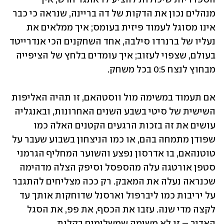
מנהלים נכון את הדקות של דה בריינה, שנראה כי כבר 
אינו מסוגל לעמוד פיזית בעומס; איך ממלאים את 
נעליו של ברנרדו סילבה, אחד השחקנים הכי אנדרייטד 
בעולם, שצפוי לעזוב; איך עומדים בלחץ של הציפייה 
מבחוץ לנצח 0:5 בכל משחק.
אם תעמוד במשימה מול ווסטהאם, זו תהיה האליפות 
השישית של סיטי בשבע השנים האחרונות, ובאנגליה 
עושים את זה בזכות הרגעים הקטנים האלה כמו 
שפודן מתמחה בהם, או כמו הניצחון בשבוע שעבר על 
טוטנהאם, בו אדרסון נפצע והשוער המחליף הגרמני 
סטפן אורטגה עלה מהספסל וסיפק הצלה מדהימה 
שכנראה נעלה את המאבק. רק ככה מצליחים להתגבר 
על יריבות כמו ליברפול וארסנל שדוחקות אותך עד 
לקצה מדי שנה. עזבו את הכסף, את פפ, את הסגל 
האדיר – זו לא משימה שמשלימים בקלות.