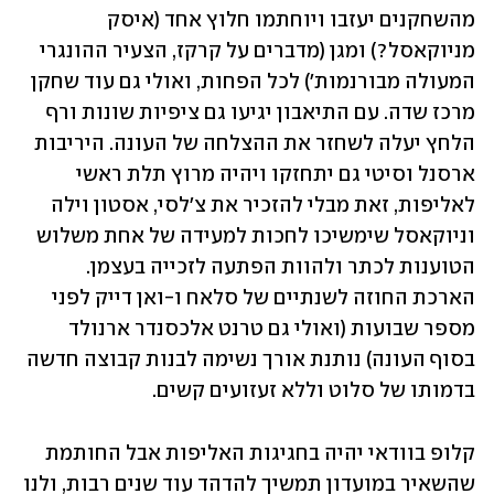
מהשחקנים יעזבו ויוחתמו חלוץ אחד (איסק 
מניוקאסל?) ומגן (מדברים על קרקז, הצעיר ההונגרי 
המעולה מבורנמות') לכל הפחות, ואולי גם עוד שחקן 
מרכז שדה. עם התיאבון יגיעו גם ציפיות שונות ורף 
הלחץ יעלה לשחזר את ההצלחה של העונה. היריבות 
ארסנל וסיטי גם יתחזקו ויהיה מרוץ תלת ראשי 
לאליפות, זאת מבלי להזכיר את צ'לסי, אסטון וילה 
וניוקאסל שימשיכו לחכות למעידה של אחת משלוש 
הטוענות לכתר ולהוות הפתעה לזכייה בעצמן. 
הארכת החוזה לשנתיים של סלאח ו-ואן דייק לפני 
מספר שבועות (ואולי גם טרנט אלכסנדר ארנולד 
בסוף העונה) נותנת אורך נשימה לבנות קבוצה חדשה 
בדמותו של סלוט וללא זעזועים קשים. 
קלופ בוודאי יהיה בחגיגות האליפות אבל החותמת 
שהשאיר במועדון תמשיך להדהד עוד שנים רבות, ולנו 