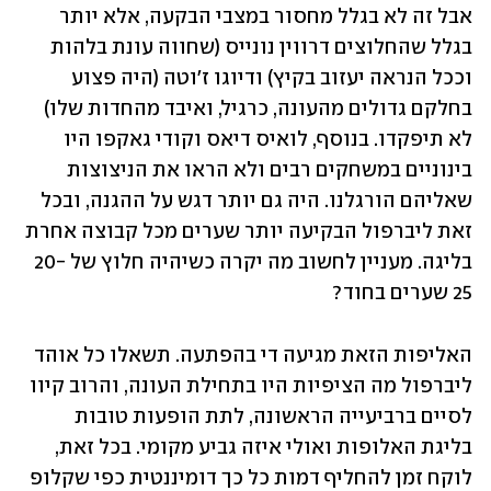
אבל זה לא בגלל מחסור במצבי הבקעה, אלא יותר 
בגלל שהחלוצים דרווין נונייס (שחווה עונת בלהות 
וככל הנראה יעזוב בקיץ) ודיוגו ז'וטה (היה פצוע 
בחלקם גדולים מהעונה, כרגיל, ואיבד מהחדות שלו) 
לא תיפקדו. בנוסף, לואיס דיאס וקודי גאקפו היו 
בינוניים במשחקים רבים ולא הראו את הניצוצות 
שאליהם הורגלנו. היה גם יותר דגש על ההגנה, ובכל 
זאת ליברפול הבקיעה יותר שערים מכל קבוצה אחרת 
בליגה. מעניין לחשוב מה יקרה כשיהיה חלוץ של 20-
25 שערים בחוד?
האליפות הזאת מגיעה די בהפתעה. תשאלו כל אוהד 
ליברפול מה הציפיות היו בתחילת העונה, והרוב קיוו 
לסיים ברביעייה הראשונה, לתת הופעות טובות 
בליגת האלופות ואולי איזה גביע מקומי. בכל זאת, 
לוקח זמן להחליף דמות כל כך דומיננטית כפי שקלופ 