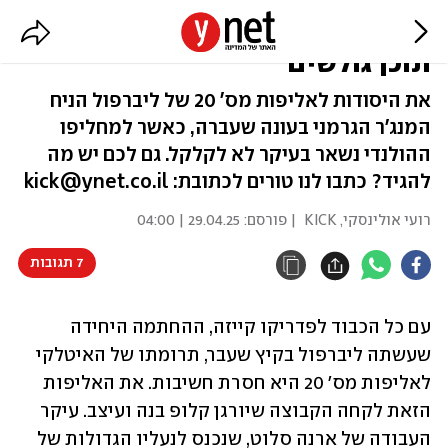
סלוט קוצר את מה שקלופ זרע |
תוכן גולשים
את היסודות לאליפות מס' 20 של ליברפול הניח
המנג'ר הגרמני בעונה שעברה, כאשר למחליפו
ההולנדי נשאר בעיקר לא לקלקל. גם לכם יש מה
להגיד? כתבו לנו טורים לכתובת: kick@ynet.co.il
רועי אולינסקי, KICK
| פורסם:
29.04.25 | 04:00
7 תגובות
עם כל הכבוד לפדריקו קייזה, ההחתמה היחידה 
שעשתה ליברפול בקיץ שעבר, תרומתו של האיטלקי 
לאליפות מס' 20 היא חסרת חשיבות. את האליפות 
הזאת לקחה הקבוצה שיורגן קלופ בנה ועיצב. עיקר 
העבודה של ארנה סלוט, שנכנס לנעליו הגדולות של 