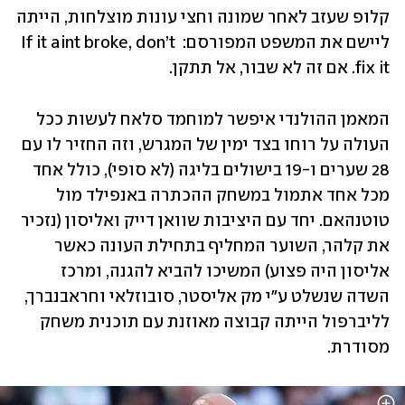
קלופ שעזב לאחר שמונה וחצי עונות מוצלחות, הייתה 
ליישם את המשפט המפורסם: If it aint broke, don’t 
fix it. אם זה לא שבור, אל תתקן.
המאמן ההולנדי איפשר למוחמד סלאח לעשות ככל 
העולה על רוחו בצד ימין של המגרש, וזה החזיר לו עם 
28 שערים ו-19 בישולים בליגה (לא סופי), כולל אחד 
מכל אחד אתמול במשחק ההכתרה באנפילד מול 
טוטנהאם. יחד עם היציבות שוואן דייק ואליסון (נזכיר 
את קלהר, השוער המחליף בתחילת העונה כאשר 
אליסון היה פצוע) המשיכו להביא להגנה, ומרכז 
השדה שנשלט ע"י מק אליסטר, סובוזלאי וחראבנברך, 
לליברפול הייתה קבוצה מאוזנת עם תוכנית משחק 
מסודרת. 