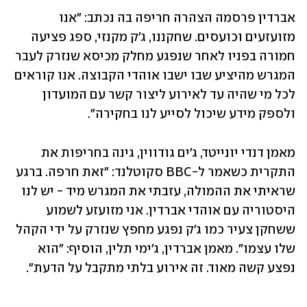
אברדין פרסמה הצהרה חריפה בה נכתב: "אנו 
מזועזעים וכועסים. שחקננו, ג'ק מקנזי, ספג פציעה 
חמורה בפניו לאחר שנפגע מחלק מכיסא שנזרק לעבר 
המגרש מהיציע שבו ישבו אוהדי הקבוצה. אנו קוראים 
לכל מי שהיה עד לאירוע ליצור קשר עם המועדון 
ולספק מידע שיכול לסייע לנו בחקירה".
מאמן דנדי יונייטד, ג'ים גודווין, גינה בחריפות את 
התקרית כשאמר ל-BBC סקוטלנד: "זאת חרפה. ברגע 
שראיתי את ההמולה, עזבתי את המגרש מיד - יש לנו 
היסטוריה עם אוהדי אברדין. אני מזועזע לשמוע 
ששחקן צעיר כמו ג'ק נפגע מחפץ שנזרק על ידי הקהל 
שלו עצמו". מאמן אברדין, ג'ימי תלין, הוסיף: "הוא 
נפצע קשה מאוד. זה אירוע בלתי מתקבל על הדעת".