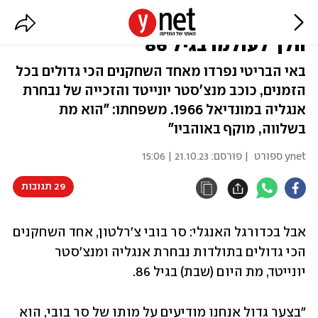
אבל בכדורגל האנגלי: בובי צ'רלטון
הלך לעולמו בגיל 86
באי הבריטי נפרדו מאחד השחקנים הכי גדולים בכל
הזמנים, כוכב מנצ'סטר יונייטד והזכייה של נבחרת
אנגליה במונדיאל 1966. משפחתו: "הוא מת
בשלווה, מוקף באוהביו"
ynet ספורט
| פורסם:
21.10.23 | 15:06
29 תגובות
אבל בכדורגל האנגלי: סר בובי צ'רלטון, אחד השחקנים 
הכי גדולים בתולדות נבחרת אנגליה ומנצ'סטר 
יונייטד, מת היום (שבת) בגיל 86.
"בצער גדול אנחנו מודיעים על מותו של סר בובי, הוא 