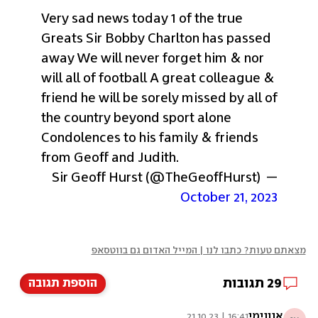
Very sad news today 1 of the true 
Greats Sir Bobby Charlton has passed 
away We will never forget him & nor 
will all of football A great colleague & 
friend he will be sorely missed by all of 
the country beyond sport alone 
Condolences to his family & friends 
from Geoff and Judith.
— Sir Geoff Hurst (@TheGeoffHurst) 
October 21, 2023
מצאתם טעות? כתבו לנו | המייל האדום גם בווטסאפ
29
תגובות
הוספת תגובה
אנונימי
16:41 | 21.10.23