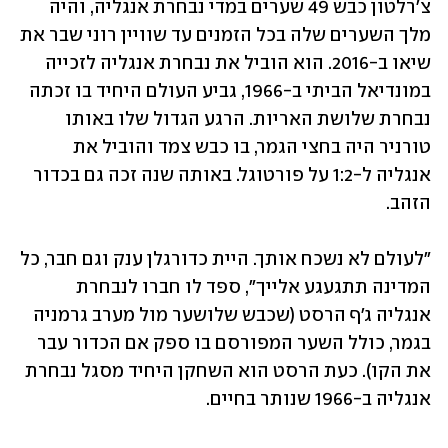
צ'רלטון כבש 49 שערים במדי נבחרת אנגליה, והיה 
מלך השערים שלה בכל הזמנים עד שוויין רוני שבר את 
שיאו ב-2016. הוא הוביל את נבחרת אנגליה לזכייה 
במונדיאל הביתי ב-1966, גביע העולם היחיד בו זכתה 
נבחרת שלושת האריות. הרגע הגדול שלו באותו 
טורניר היה בחצי הגמר, בו כבש צמד והוביל את 
אנגליה ל-1:2 על פורטוגל. באותה שנה זכה גם בכדור 
הזהב. 
"לעולם לא נשכח אותך. היית כדורגלן ענק וגם חבר, כל 
המדינה תתגעגע אלייך", ספד לו חברו לנבחרת 
אנגליה ג'ף הרסט (שכבש שלושער מול מערב גרמניה 
בגמר, כולל השער המפורסם בו ספק אם הכדור עבר 
את הקו). כעת הרסט הוא השחקן היחיד מסגל נבחרת 
אנגליה ב-1966 שנותר בחיים. 