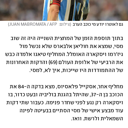
גם לאוטרו יודע מי כוכב הערב
(
צילום:  JUAN MABROMATA / AFP
)
בתוך תוספת הזמן של המחצית השנייה היה זה שוב 
מסי, שמצא את חוליאן אלבארס שלא נכשל מול 
גיז'רמו ויסקארה האומלל. המחליף טיאגו אלמדה כבש 
את הרביעי של אלופת העולם (69) והדקות האחרונות 
של ההתמודדות היו שייכות, איך לא, למסי. 
מחליף אחר, אסקייל פלאסיוס, מצא בדקה ה-84 את 
הכוכב בן ה-37, שהיתל בהגנת בוליביה ובעט כדור, בו 
ויסקארה רק נגע לפני שחדר פנימה. כעבור שתי דקות 
עוד מבצע אישי של מסי הסתיים בבעיטה לפינה 
השמאלית ולרשת. וואו.