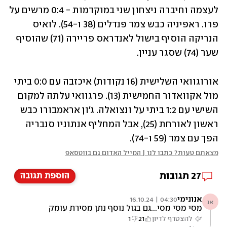
לעצמה וחיברה ניצחון שני במוקדמות - 0:4 מרשים על 
פרו. ראפיניה כבש צמד פנדלים (38 ו-54). לואיס 
הנריקה הוסיף בישול לאנדראס פריירה (71) שהוסיף 
שער (74) שסגר עניין.
אורוגוואי השלישית (16 נקודות) איכזבה עם 0:0 ביתי 
מול אקוואדור החמישית (13). פרגוואי עלתה למקום 
השישי עם 1:2 ביתי על ונצואלה. ג'ון אראמבורו כבש 
ראשון לאורחת (25), אבל המחליף אנתוניו סנבריה 
הפך עם צמד (59 ו-74).
מצאתם טעות? כתבו לנו | המייל האדום גם בווטסאפ
27
תגובות
הוספת תגובה
אנונימי
04:30 | 16.10.24
אנ
מסי מסי מסי...גם בגול נוסף נתן מסירת עומק
למבשל כך שהיה מעורב ישיר בכל הגולים,לא היה
להצטרף לדיון
21
1
ולא יהיה כמוהו