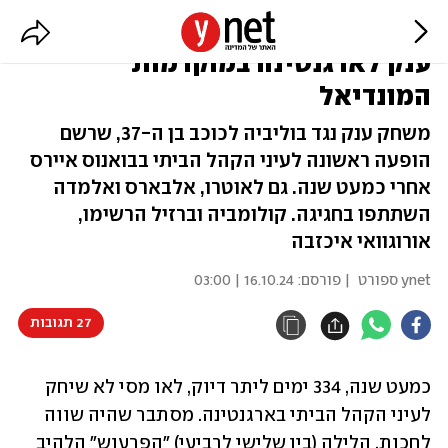
שלושער ושני בישולים למסי, 0:6
ענק לארגנטינה במוקדמות
המונדיאל
משחק ענק נגד בוליביה לכוכב בן ה-37, שרשם
הופעה ראשונה לעיני הקהל הביתי בבואנוס איירס
אחרי כמעט שנה. גם לאוטרו, אלבארס ואלמדה
השתתפו בחגיגה. קולומביה וברזיל הרשימו,
אורוגוואי איכזבה
ynet ספורט
| פורסם:
16.10.24 | 03:00
27 תגובות
כמעט שנה, 334 ימים ליתר דיוק, לאו מסי לא שיחק 
לעיני הקהל הביתי בארגנטינה. מסתבר שהיה שווה 
לחכות. הלילה (בין שלישי לרביעי) "הפרעוש" הלהיב 