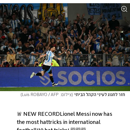
חזר לחגוג לעיני הקהל הביתי
(
צילום:  Luis ROBAYO / AFP
)
🚨 NEW RECORD
Lionel Messi now has 
the most hattricks in international 