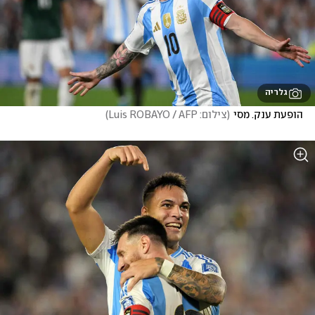
גלריה
הופעת ענק. מסי
(
צילום: Luis ROBAYO / AFP
)