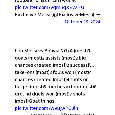
football!
10 hat tricks! 🤯🤯🤯 
pic.twitter.com/vqmhqXEWHU
— Exclusive Messi (@ExclusiveMessi) 
October 16, 2024
Leo Messi vs Bolivia:
5 G/A (most)
3 
goals (most)
2 assists (most)
2 big 
chances created (most)
2 successful 
take-ons (most)
3 fouls won (most)
4 
chances created (most)
4 shots on 
target (most)
5 touches in box (most)
6 
ground duels won (most)
7 shots 
(most)
Goat things. 
pic.twitter.com/w9ujwPGJln