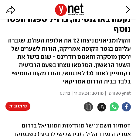
מוקדמות המונדיאל: קולומביה
נקמה בארגנטינה, ברזיל ספגה הפסד
נוסף
הקולומביאנים ניצחו 1:2 את אלופת העולם, שגברה
עליהם בגמר הקופה אמריקה, הודות לשערים של
ירסון מוסקרה וחאמס רודריגס - שגם בישל את
השער הראשון. הסלסאו נוצחו בפעם הרביעית
בקמפיין לאחר 1:0 לפרגוואי, והם במקום החמישי
בלבד בבית הדרום אמריקאי
ynet ספורט
| פורסם:
11.09.24 | 03:42
13 תגובות
המחזור השמיני של מוקדמות המונדיאל בדרום 
אמריקה נערך הלילה (בין שלישי לרביעי) כשבמוקד 