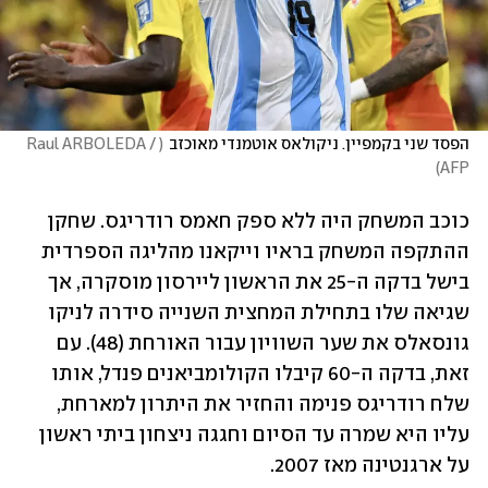
הפסד שני בקמפיין. ניקולאס אוטמנדי מאוכזב
(
Raul ARBOLEDA / 
)
AFP
כוכב המשחק היה ללא ספק חאמס רודריגס. שחקן 
ההתקפה המשחק בראיו וייקאנו מהליגה הספרדית 
בישל בדקה ה-25 את הראשון ליירסון מוסקרה, אך 
שגיאה שלו בתחילת המחצית השנייה סידרה לניקו 
גונסאלס את שער השוויון עבור האורחת (48). עם 
זאת, בדקה ה-60 קיבלו הקולומביאנים פנדל, אותו 
שלח רודריגס פנימה והחזיר את היתרון למארחת, 
עליו היא שמרה עד הסיום וחגגה ניצחון ביתי ראשון 
על ארגנטינה מאז 2007.