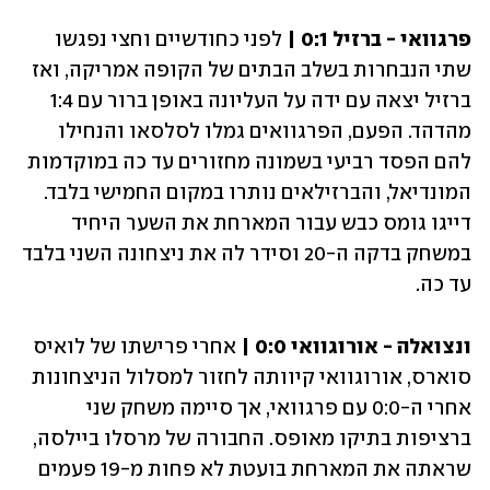
פרגוואי - ברזיל 0:1 | 
לפני כחודשיים וחצי נפגשו 
שתי הנבחרות בשלב הבתים של הקופה אמריקה, ואז 
ברזיל יצאה עם ידה על העליונה באופן ברור עם 1:4 
מהדהד. הפעם, הפרגוואים גמלו לסלסאו והנחילו 
להם הפסד רביעי בשמונה מחזורים עד כה במוקדמות 
המונדיאל, והברזילאים נותרו במקום החמישי בלבד. 
דייגו גומס כבש עבור המארחת את השער היחיד 
במשחק בדקה ה-20 וסידר לה את ניצחונה השני בלבד 
עד כה. 
ונצואלה - אורוגוואי 0:0 | 
אחרי פרישתו של לואיס 
סוארס, אורוגוואי קיוותה לחזור למסלול הניצחונות 
אחרי ה-0:0 עם פרגוואי, אך סיימה משחק שני 
ברציפות בתיקו מאופס. החבורה של מרסלו ביילסה, 
שראתה את המארחת בועטת לא פחות מ-19 פעמים 