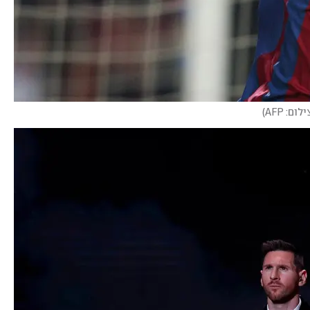
ילום: AFP
)