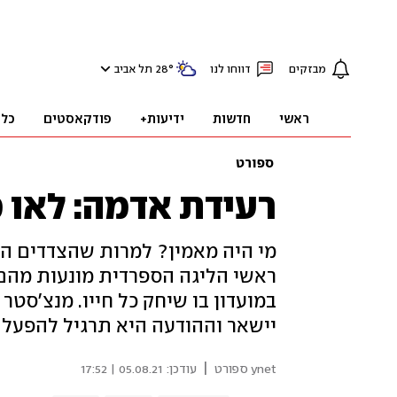
מבזקים
דווחו לנו
°
28
תל אביב
ראשי
חדשות
ידיעות+
פודקאסטים
כלכ
ספורט
רעידת אדמה: לאו מ
מי היה מאמין? למרות שהצדדים הג
ראשי הליגה הספרדית מונעות מהם 
במועדון בו שיחק כל חייו. מנצ'סטר 
יישאר וההודעה היא תרגיל להפעל
|
ynet ספורט
עודכן:
05.08.21 | 17:52