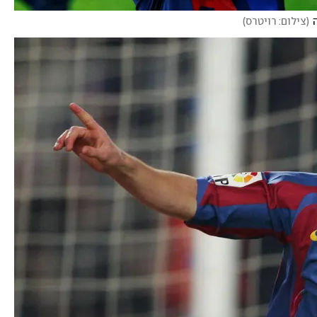
(
צילום: רויטרס
)