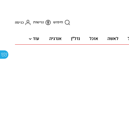
חיפוש
נגישות
כניסה
עוד
לאשה
אוכל
נדל"ן
אנרגיה