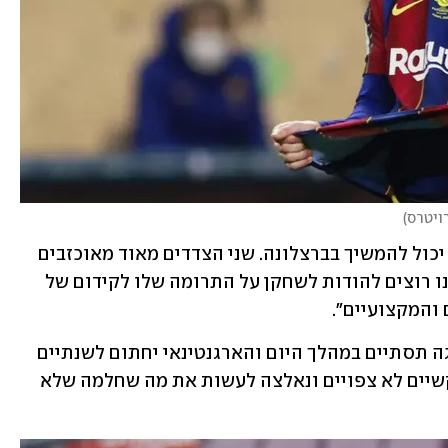
רויטרס
)
עוד נכתב: "כתוצאה מהמצב, לאו מסי לא יכול להמשיך בברצלונה. שני הצדדים מאוד מאוכזבים 
שהרצונות שלהם לא יכולים להתממש. אנו רוצים להודות לשחקן על התרומה שלו לקידום של 
 והמקצועיים".
אתמול (רביעי) היו דיווחים על כך שהסאגה תסתיים במהלך היום והארגנטינאי יחתום לשנתיים 
נוספות בברצלונה, אך בארסה נתקלה בקשיים לא צפויים ונאלצה לעשות את מה שחלמה שלא 