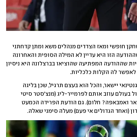
בסוף חודש יוני מסי הפך באופן רשמי לשחקן חופשי ומאז הצדדים מנהלים משא ומתן קדחתני 
כדי להשאיר אותו במועדון. חשוב לציין שההודעה הזו היא עדיין לא המילה הסופית והאחרונה 
בסאגה המאוד מוזרה הזו, ויכול מאוד להיות שההודעה המפתיעה שהוציאו בברצלונה היא ניסיון 
לאפשר לה הקלות כלכליות.
בינתיים הפרשנים בספרד בטוחים שהארגנטינאי יישאר, והכל הוא בעצם תרגיל, שכן בליגה 
הספרדית לא ירצו לראות את הכוכב הגדול בעולם עוזב אותם לפרמייר-ליג (מנצ'סטר סיטי 
מתעניינת) או לליגה הצרפתית (מסי, ניימאר ואמבאפה? חלום). גם הודעת הפרידה הכמעט 
ן (ואחד הגדולים אי פעם) מעלה סימני שאלה.