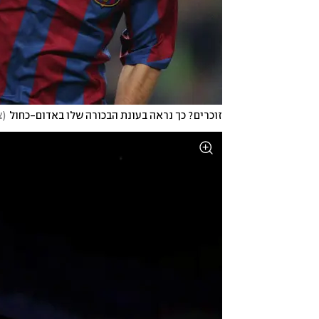
זוכרים? כך נראה בעונת הבכורה שלו באדום-כחול
(
צ