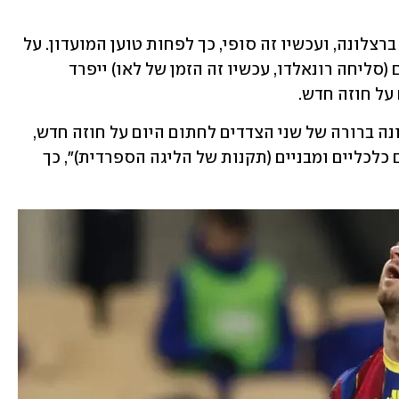
רעידת אדמה, בכדורגל. לאו מסי עוזב את ברצלונה, ועכשיו זה סופי, כך לפחות טוען המועדון. על 
פי ההודעה הרשמית, השחקן הטוב בעולם (סליחה רונאלדו, עכשיו זה הזמן של לאו) ייפרד 
על חוזה חדש.
"למרות שהגענו לסיכום עם לאו מסי בכוונה ברורה של שני הצדדים לחתום היום על חוזה חדש, 
הוא לא יכול להיחתם כתוצאה ממכשולים כלכליים ומבניים (תקנות של הליגה הספרדית)", כך 