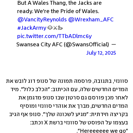
But A Wales Thang, the Jacks are 
ready. 
We're the Pride of Wales. 
@VancityReynolds
@Wrexham_AFC
#JackArmy
 🐶⚔️🦢 
pic.twitter.com/TTbADlmc6y
— Swansea City AFC (@SwansOfficial) 
July 12, 2025
סוונזי, בתגובה, פרסמה תמונה של סנופ דוג לובש את 
המדים החדשים שלה, עם הכיתוב: "הכלב כלול". מיד 
לאחר מכן פורסם גם סרטון שבו סנופ מדגמן את 
המדים החדשים, מברך את אוהדי סוונזי ומוסיף 
בקריצה חידתית: "מגיע לשכונה שלך". סנופ אף הגיב 
בעצמו על הפוסט של סוונזי ברשת X וכתב: 
"Hereeeeee we go". 