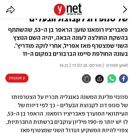
דיווח: סוונזי תכריז על הצטרפותו
של סנופ דוג לקבוצת הבעלים
פאבריציו רומאנו טוען: הראפר בן ה-53, שהשתתף
בהשקת החולצה לעונה הבאה, יהיה השם הנוצץ
השני שמצטרף מאז אפריל, אחרי לוקה מודריץ'.
בעונה החולפת סיימו הברבורים במקום ה-11
ynet ספורט
| פורסם:
17.07.25 | 16:21
2 תגובות
סוונזי מליגת המשנה באנגליה תכריז על הצטרפותו 
של סנופ דוג לקבוצת הבעלים - כך לפי דיווח של 
העיתונאי המוערך פאבריציו רומאנו. הראפר בן ה-53, 
לו יש יותר מ-190 מיליון עוקבים ברשתות החברתיות, 
צפוי להיות המשקיע הגדול השני שמצטרף מאז 