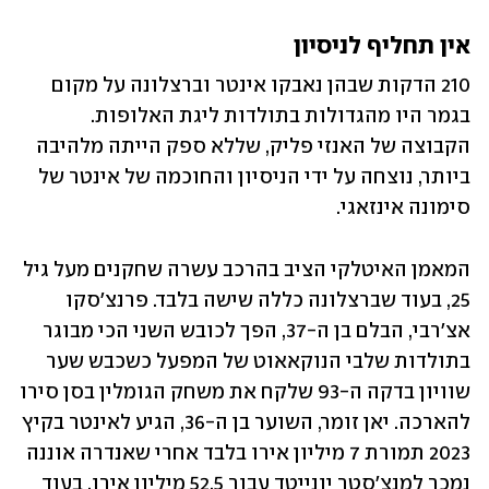
אין תחליף לניסיון 
210 הדקות שבהן נאבקו אינטר וברצלונה על מקום 
בגמר היו מהגדולות בתולדות ליגת האלופות. 
הקבוצה של האנזי פליק, שללא ספק הייתה מלהיבה 
ביותר, נוצחה על ידי הניסיון והחוכמה של אינטר של 
סימונה אינזאגי.
המאמן האיטלקי הציב בהרכב עשרה שחקנים מעל גיל 
25, בעוד שברצלונה כללה שישה בלבד. פרנצ'סקו 
אצ'רבי, הבלם בן ה-37, הפך לכובש השני הכי מבוגר 
בתולדות שלבי הנוקאאוט של המפעל כשכבש שער 
שוויון בדקה ה-93 שלקח את משחק הגומלין בסן סירו 
להארכה. יאן זומר, השוער בן ה-36, הגיע לאינטר בקיץ 
2023 תמורת 7 מיליון אירו בלבד אחרי שאנדרה אוננה 
נמכר למנצ'סטר יונייטד עבור 52.5 מיליון אירו. בעוד 