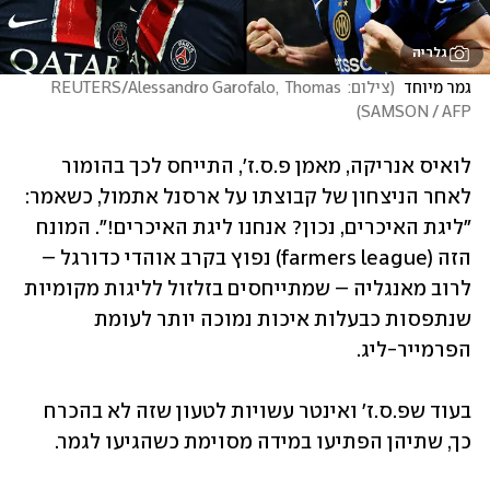
גלריה
גמר מיוחד 
(
צילום: REUTERS/Alessandro Garofalo,  Thomas 
)
SAMSON / AFP
לואיס אנריקה, מאמן פ.ס.ז', התייחס לכך בהומור 
לאחר הניצחון של קבוצתו על ארסנל אתמול, כשאמר: 
"ליגת האיכרים, נכון? אנחנו ליגת האיכרים!". המונח 
הזה (farmers league) נפוץ בקרב אוהדי כדורגל – 
לרוב מאנגליה – שמתייחסים בזלזול לליגות מקומיות 
שנתפסות כבעלות איכות נמוכה יותר לעומת 
הפרמייר-ליג.
בעוד שפ.ס.ז' ואינטר עשויות לטעון שזה לא בהכרח 
כך, שתיהן הפתיעו במידה מסוימת כשהגיעו לגמר.