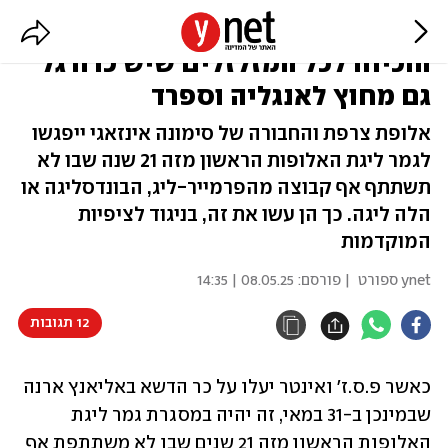
ליגת האיכרים? פ.ס.ז' ואינטר
הוכיחו לכל המזלזלים שיש כדורגל
גם מחוץ לאנגליה וספרד
אלופת צרפת והחבורה של סימונה אינזאגי ייפגשו
לגמר ליגת האלופות הראשון מזה 21 שנה שבו לא
תשתתף אף קבוצה מהפרמייר-ליג, הבונדסליגה או
הלה ליגה. כך הן עשו את זה, בניגוד לציפיות
המוקדמות
ynet ספורט
| פורסם:
08.05.25 | 14:35
12 תגובות
כאשר פ.ס.ז' ואינטר יעלו על כר הדשא באליאנץ ארנה 
שבמינכן ב-31 במאי, זה יהיה במסגרת גמר ליגת 
האלופות הראשון מזה 21 שנים שבו לא משתתפת אף 