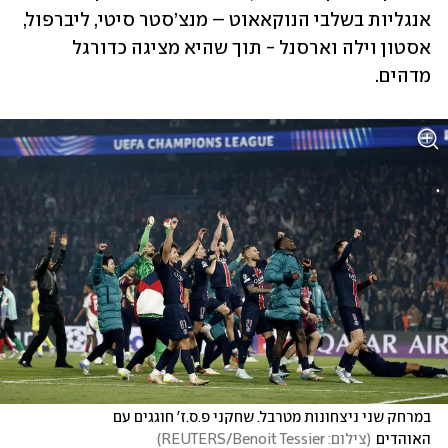
אנגליות בשלבי הנוקאאוט – מנצ’סטר סיטי, ליברפול, 
אסטון וילה וארסנל - תוך שהיא מציגה כדורגל 
מדהים. 
במרחק שני ניצחונות מטרבל. שחקני פ.ס.ז' חוגגים עם 
האוהדים
(
צילום: REUTERS/Benoit Tessier
)