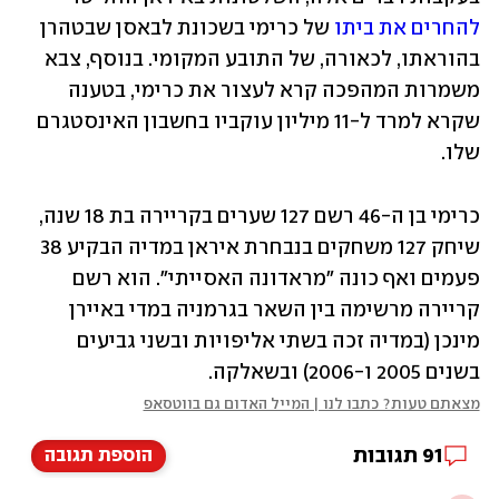
להחרים את ביתו
 של כרימי בשכונת לבאסן שבטהרן 
בהוראתו, לכאורה, של התובע המקומי. בנוסף, צבא 
משמרות המהפכה קרא לעצור את כרימי, בטענה 
שקרא למרד ל-11 מיליון עוקביו בחשבון האינסטגרם 
שלו. 
כרימי בן ה-46 רשם 127 שערים בקריירה בת 18 שנה, 
שיחק 127 משחקים בנבחרת איראן במדיה הבקיע 38 
פעמים ואף כונה "מראדונה האסייתי". הוא רשם 
קריירה מרשימה בין השאר בגרמניה במדי באיירן 
מינכן (במדיה זכה בשתי אליפויות ובשני גביעים 
בשנים 2005 ו-2006) ובשאלקה.
מצאתם טעות? כתבו לנו | המייל האדום גם בווטסאפ
91
תגובות
הוספת תגובה