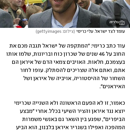
גלריה
עומד לצד ישראל. עלי כרימי
(
צילום: gettyimages
)
עוד כתב כרימי: "המתקפה של ישראל תגבה מכם את 
החוב על 46 שנים של שכרון כוח ובריונות, שלמו אותו 
בעצמכם, חלאות. האויבים צמאי הדם של איראן הם 
אתם, ואתם אלה שצריכים להסתלק. עופו לחור 
השחור של ההיסטוריה, אויביה של איראן ושל 
האיראנים".
כאמור, זו לא הפעם הראשונה ולא השנייה שכרימי 
יוצא נגד איראן והציר השיעי בכלל. אחרי "מבצע 
הביפרים", שפגע בין השאר גם באנשי משמרות 
המהפכה ואפילו בשגריר איראן בלבנון, הוא הביע 