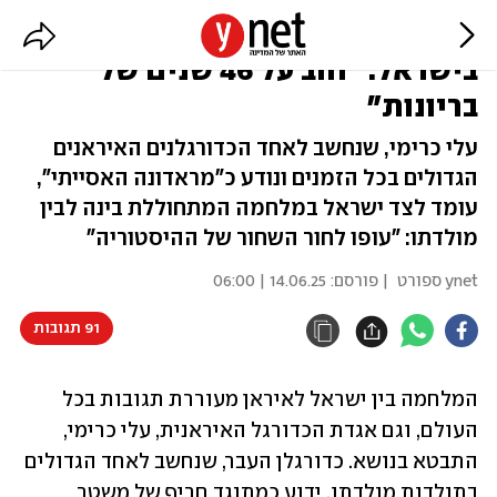
כוכב העבר של נבחרת איראן תומך
בישראל: "חוב על 46 שנים של
בריונות"
עלי כרימי, שנחשב לאחד הכדורגלנים האיראנים
הגדולים בכל הזמנים ונודע כ"מראדונה האסייתי",
עומד לצד ישראל במלחמה המתחוללת בינה לבין
מולדתו: "עופו לחור השחור של ההיסטוריה"
ynet ספורט
| פורסם:
14.06.25 | 06:00
91 תגובות
המלחמה בין ישראל לאיראן מעוררת תגובות בכל 
העולם, וגם אגדת הכדורגל האיראנית, עלי כרימי, 
התבטא בנושא. כדורגלן העבר, שנחשב לאחד הגדולים 
בתולדות מולדתו, ידוע כמתנגד חריף של משטר 