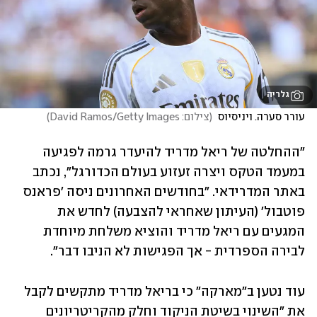
גלריה
עורר סערה. ויניסיוס 
(
צילום: David Ramos/Getty Images
)
"ההחלטה של ריאל מדריד להיעדר גרמה לפגיעה 
במעמד הטקס ויצרה זעזוע בעולם הכדורגל", נכתב 
באתר המדרידאי. "בחודשים האחרונים ניסה 'פראנס 
פוטבול' (העיתון שאחראי להצבעה) לחדש את 
המגעים עם ריאל מדריד והוציא משלחת מיוחדת 
לבירה הספרדית - אך הפגישות לא הניבו דבר".
עוד נטען ב"מארקה" כי בריאל מדריד מתקשים לקבל 
את "השינוי בשיטת הניקוד וחלק מהקריטריונים 