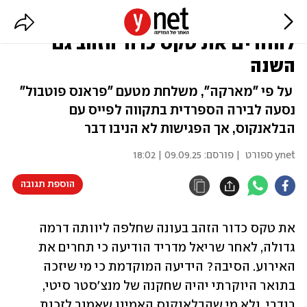
דיווח בספרד: ריאל מדריד עלולה
להחרים את טקס כדור הזהב גם
השנה
על פי "מארקה", משלחת מטעם "פראנס פוטבול"
נסעה לבירה הספרדית בתקווה לפייס עם
הבלאנקוס, אך הפגישות לא הניבו דבר
ynet ספורט
| פורסם:
09.09.25 | 18:02
הוספת תגובה
את טקס כדור הזהב בעונה שחלפה ליוותה דרמה 
גדולה, לאחר שריאל מדריד הודיעה כי תחרים את 
האירוע. הסיבה? הידיעה המוקדמת כי מי שיזכה 
בתואר היוקרתי יהיה שחקנה של מנצ'סטר סיטי, 
רודרי, ולא מי שהבלאנקוס האמינו שאמור לזכות 