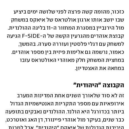
כזכור, מהומה קשה פרצה לפני שלושה ימים ביציע 
שבו יושב אותו ארגון אולטראס של איאקס במשחק 
מול הירנביין במסגרת המחזור ה-11 בליגה ההולנדית. 
קבוצת אוהדים מהגרעין הקשה של ה-F-SIDE הגיעה 
למשחק עם דגלי פלסטין ועוררה סערה. בהמשך, 
כאמור, נרשמה גם אלימות פיזית בין מספר אוהדים. 
במחצית המשחק חלק מאוהדי האולטראס עזבו 
במחאה את האצטדיון.
הקבוצה "היהודית"
זה לא סוד שלאורך השנים אחת המדינות המערב 
אירופאיות עם מספר התקריות האנטישמיות הגדול 
ביותר בכדורגל היא הולנד. ההולנדים נאבקים בתופעה 
כבר שנים, בעיקר מול אוהדי פיינורד, דן האג ואוטרכט, 
היריבות הגדולות של איאקס "היהודית", אבל למרות 