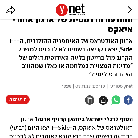
הסוף לדגלי ישראל ביציעים?
ההודעה הדרמטית של ארגון אוהדי
איאקס
ארגון האולטראס של האימפריה ההולנדית, ה-F-
Side, יצא בקריאה רשמית לא להכניס למשחק
הקרוב מול ברייטון בליגה האירופית דגלים של
"מדינות המצויות במלחמה או כאלו שמהווים
הצהרה פוליטית"
ynet ספורט
| פורסם:
08.11.23 | 13:38
7 תגובות
הסוף לדגלי ישראל ביוהאן קרויף ארנה?
 ארגון 
האולטראס של איאקס, ה-F-Side, יצא היום (רביעי) 
בהודעה רשמית שבה הוא קורא לאוהדים לא להכניס 