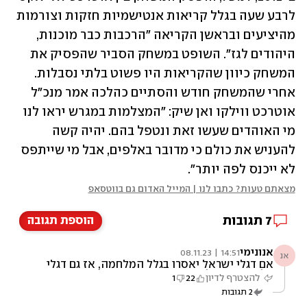
לרבע שעה בגלל קריאות אנטישמיות חזקות וצורמות 
מהיציעים ובראשן הקריאה "הרכבות כבר מוכנות, 
היהודים לגז". השופט במשחק הסביר שהפסיק את 
המשחק כיוון שהקריאות היו פשוט בלתי נסבלות. 
אחרי שהמשחק חודש והסתיים כהלכה אמר מנכ"ל 
אוטרכט ווילקו ואן שיק: "המצלמות במגרש יראו לנו 
מי האוהדים שעשו זאת ונטפל בהם. יהיה קשה 
להעניש את כולם כי מדובר באלפים, אבל מי שייתפס 
לא ייכנס לפה יותר".
מצאתם טעות? כתבו לנו | המייל האדום גם בווטסאפ
7
תגובות
הוספת תגובה
אנונימי
14:51 | 08.11.23
אנ
אם דגלי ישראל יאסרו בגלל המלחמה, אז גם דגלי
פלסטין צריך לאסור.
להצטרף לדיון
22
1
2
תגובות