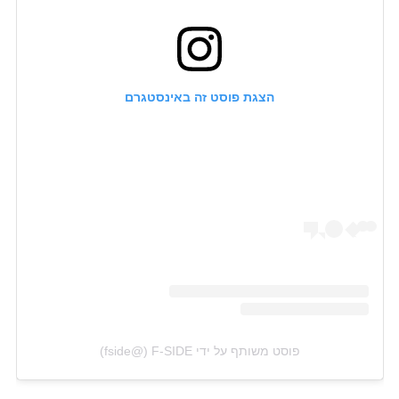
הצגת פוסט זה באינסטגרם
פוסט משותף על ידי ‏‎F-SIDE‎‏ (@‏‎fside‎‏)