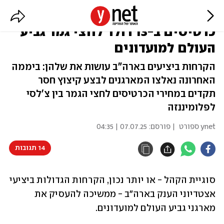
הקהל לא מגיע? פיפ"א תמכור
כרטיסים ב-13 דולר לחצי גמר גביע
העולם למועדונים
הקרחות ביציעים בארה"ב עושות את שלהן: ביממה
האחרונה נאלצו המארגנים לבצע קיצוץ חסר
תקדים במחירי הכרטיסים לחצי הגמר בין צ'לסי
לפלומיננזה
ynet ספורט
| פורסם:
07.07.25 | 04:35
14 תגובות
סוגיית הקהל - או יותר נכון, הקרחות הגדולות ביציעי 
אצטדיוני הענק בארה"ב - ממשיכה להעסיק את 
מארגני גביע העולם למועדונים. 