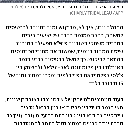
היציעים הריקים בניו ג'רזי במהלך גביע העולם למועדונים
(
צילום: 
)
CHARLY TRIBALLEAU / AFP
המהלך נובע, איך לא, מביקוש נמוך במיוחד לכרטיסים 
למשחק, כחלק ממגמה רחבה של יציעים ריקים 
במרבית משחקי הטורניר. פיפ"א מפעילה בטורניר 
שיטת תמחור דינמית, שמשנה את מחירי הכרטיסים 
בהתאם לביקוש. כך למשל, כרטיסים לרבע הגמר 
באורלנדו בין פלומיננזה לאל-הילאל ולמשחק בין 
צ'לסי לפלמייראס בפילדלפיה נמכרו במחיר נמוך של 
11.15 דולר בלבד.
בעוד המחירים למשחק של צ'לסי ירדו בצורה קיצונית, 
חצי הגמר השני בין פריז סן-ז'רמן לריאל מדריד, 
שיתקיים גם הוא בניו ג'רזי ביום רביעי, מעורר עניין רב 
הרבה יותר. כרטיס במחיר הזול ביותר להתמודדות 