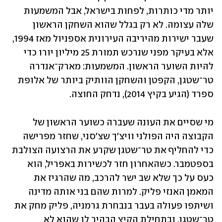
יותר מדי כותרות, לפחות בישראל, אבל המשמעות 
שלה עצומה. לא רק בגלל שהוא השחקן הראשון 
שעבר ישירות מהיריבה העירונית אספניול מאז 1994, 
אלא בעיקר מפני שנרכש תמורת 25 מיליון יורו כדי 
להיות השוער הראשון. המשמעות: מארק־אנדרה 
טר־שטגן, הקפטן והשחקן הוותיק ביותר של אלופת 
ספרד (הגיע בקיץ 2014), נדחק החוצה.
מי שסיים את העונה שעברה כשוער הראשון של 
הקבוצה היה הפולני וויצ'ך שצ'סני, שחזר מפרישה 
כדי להחליף את טר־שטגן שקרע את הרצועה הצולבת 
בספטמבר. כשהאחרון חזר לכשירות באפריל, הוא 
כעס על כך שלא שב ישר להרכב, מה שהרגיז את 
המאמן האנזי פליק. למרות שהם בני אותה מדינה 
ושיתפו פעולה בעבר בנבחרת גרמניה, פליק מחק את 
טר־שטגן, ובתחילת הקיץ הבהיר לו שהוא לא 