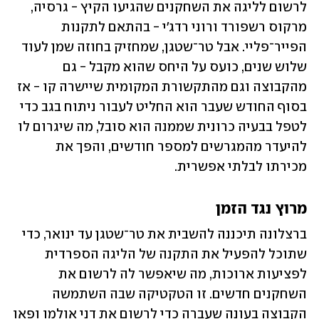
לרשום לליגה את השחקנים שהגיעו הקיץ - גרסיה, 
מרקוס רשפורד ורוני רדג'י - בהתאם לתקנות 
הפייר־פליי. אבל טר־שטגן, שמחזיק בחוזה שמן לעוד 
שלוש שנים, כועס על היחס שהוא מקבל - גם 
מהקבוצה וגם מהתקשורת המקומית שיישרה קו - אז 
בסוף החודש שעבר הוא החליט לעבור ניתוח בגב כדי 
לטפל בבעיה כרונית שממנה הוא סובל, מה שיגרום לו 
להיעדר מהמגרשים למספר חודשים, והפך את 
מכירתו לבלתי אפשרית.
מרוץ נגד הזמן
ברצלונה תיכננה להשבית את טר־שטגן עד ינואר, כדי 
שתוכל להפעיל את התקנה של הליגה הספרדית 
לפציעות ארוכות, מה שיאפשר לה לרשום את 
השחקנים חדשים. זו הטקטיקה שבה השתמשה 
הקבוצה בעונה שעברה כדי לרשום את דני אולמו ופאו 