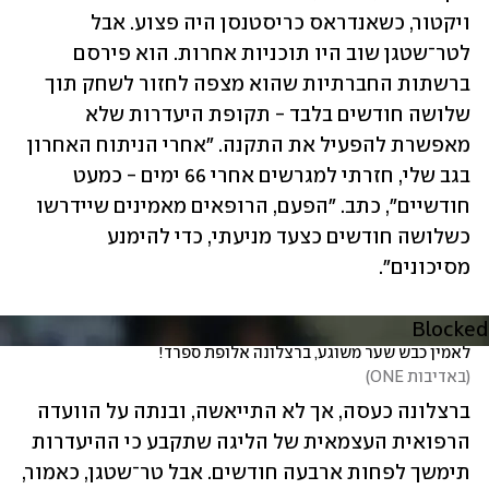
ויקטור, כשאנדראס כריסטנסן היה פצוע. אבל 
לטר־שטגן שוב היו תוכניות אחרות. הוא פירסם 
ברשתות החברתיות שהוא מצפה לחזור לשחק תוך 
שלושה חודשים בלבד - תקופת היעדרות שלא 
מאפשרת להפעיל את התקנה. "אחרי הניתוח האחרון 
בגב שלי, חזרתי למגרשים אחרי 66 ימים - כמעט 
חודשיים", כתב. "הפעם, הרופאים מאמינים שיידרשו 
כשלושה חודשים כצעד מניעתי, כדי להימנע 
מסיכונים".
Blocked
לאמין כבש שער משוגע, ברצלונה אלופת ספרד!
(
באדיבות ONE
)
ברצלונה כעסה, אך לא התייאשה, ובנתה על הוועדה 
הרפואית העצמאית של הליגה שתקבע כי ההיעדרות 
תימשך לפחות ארבעה חודשים. אבל טר־שטגן, כאמור, 