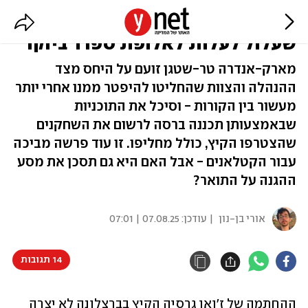
ברצלונה נגד הקפטן: הסכסוך ההזוי
שעלול לעלות לאלופת ספרד ביוקר
מארק-אנדרה טר-שטגן זועם על היחס מצד
ההנהלה והצוות שהחליטו להיפטר ממנו אחרי יותר
מעשור בין הקורות - וסיכל את התוכניות
שבאמצעותן תכננה ברסה לרשום את השחקנים
שהצטרפו הקיץ, כולל מחליפו. זו עוד פרשה מביכה
עבור הקטלאנים - אבל האם היא גם תסכן את מסע
ההגנה על התואר?
אורי בן-נון
| עודכן:
07.08.25 | 07:01
14 תגובות
ההחתמה של ז'ואן גרסיה הקיץ בברצלונה לא יצרה 