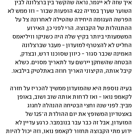
איך שזה לא ייגמר, נראה שהקשר בין ברצלונה לבין 
השוער שערך במדיה 422 הופעות שבור - וזו ממש לא 
הפרשה העגומה היחידה שהטילה לאחרונה צל על 
ההתנהלות של הקבוצה. הרי לפני כן, האירוע 
המשמעותי ביותר בקיץ שלה היה כשניקו וויליאמס 
החליט לא להצטרף למועדון - מעבר שברצלונה 
האמינה שכבר סגור - כיוון שסוכנו דרש, ובצדק, 
הבטחה שהשחקן יירשם עד לתאריך מסוים. כשלא 
קיבל אותה, הקיצוני האריך חוזה באתלטיק בילבאו.
בעיה נוספת היא שהמועדון ממשיך להכריז על חזרה 
לקאמפ נואו - ואז לדחות אותה שוב ושוב, באופן 
מביך. לפני שנה וחצי הבטיחה ההנהלה לחגוג 
באצטדיון המשופץ את יום ההולדת ה־125 של 
המועדון, אבל זה כבר עבר בנובמבר. כרגע עדיין לא 
ידוע מתי הקבוצה תחזור לקאמפ נואו, וזה יכול להיות 