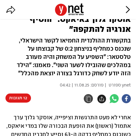
בהולנד סיכמו את הבכורה של
אוסקר גלוך באיאקס: "הוסיף
אנרגיה להתקפה"
בתקשורת ההולנדית החמיאו לקשר הישראלי,
שנכנס כמחליף בניצחון 0:2 של קבוצתו על
טלסטאר: "השפיע על המשחק והיה מעורב
במהלכים שהובילו לשער השני". מאמנו: "הילד
הזה יודע לשחק כדורגל בצורה יוצאת מהכלל"
ynet ספורט
| פורסם:
11.08.25 | 04:42
12 תגובות
אחרי לא מעט התרגשות וציפייה, אוסקר גלוך ערך 
אתמול (ראשון) את הופעת הבכורה שלו במדי איאקס, 
כשנכנס כמחליף בדקה ה-63 וסייע לחבריו החדשים 