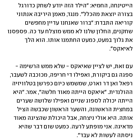
הייטינחה, החמיא: "הילד הזה יודע לשחק כדורגל 
בצורה יוצאת מהכלל". מנגד, מאמן היריבה אנתוני 
קוריאה התבדח: "ברור שאנחנו עדיין מחפשים 
שחקנים, החלון שלנו לא ממש מוצלח עד כה. פספסנו 
את גלוך במעט, כמעט החתמנו אותו. הוא הלך 
לאיאקס".
עם זאת, יש לציין שאיאקס - שלא ממש הרשימה - 
ספגה גם ביקורת, ואפילו די חריפה, מכוכבה לשעבר, 
רפאל ואן דר וארט, שמשמש כיום כפרשן בטלוויזיה 
ההולנדית. "איאקס הייתה מאוד חלשה", אמר. "היא 
הייתה יכולה לספוג שניים ואפילו שלושה שערים 
במחצית הראשונה, והשער הראשון שכבשה הציל 
אותה. היא אולי ניצחה, אבל היכולת שהציגה מאוד 
מדאיגה. אני מופתע לרעה. כמעט שום דבר שהיא 
ניסתה לעשות לא עבד".