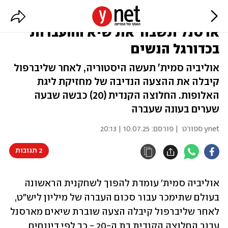
שחקנית מיליון הליש"ט הראשונה:
ארסנל תשבור את שיא ההעברות
בכדורגל הנשים
אוליביה סמית' תעשה היסטוריה, לאחר שליברפול
קיבלה את ההצעה הנדיבה של מחזיקת ליגת
האלופות. החלוצה הקנדית (20) כבשה שבעה
שערים בעונה שעברה
ynet ספורט
| פורסם:
10.07.25 | 20:13
2 תגובות
אוליביה סמית' עומדת להפוך לשחקנית הראשונה 
בעולם שתימכר עבור סכום העברה של מיליון ליש"ט, 
לאחר שליברפול קיבלה הצעה שוברת שיאים מארסנל 
עבור החלוצה הקנדית בת ה-20 - כך לפי דיווחים 