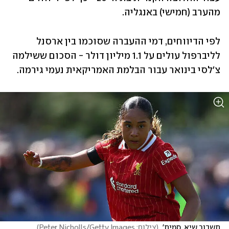
מהערב (חמישי) באנגליה. 
לפי הדיווחים, דמי ההעברה שסוכמו בין ארסנל 
לליברפול עולים על 1.1 מיליון דולר - הסכום ששילמה 
צ'לסי בינואר עבור הבלמת האמריקאית נעמי גירמה.
תשבור שיא. סמית' 
(
צילום: Peter Nicholls/Getty Images
)