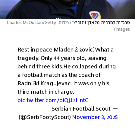
טרגדיה בסרביה. מלאדן זיזוביץ'
(
צילום: Charles McQuillan/Getty 
)
Images
Rest in peace Mladen Žižović. What a 
tragedy. Only 44 years old, leaving 
behind three kids.
He collapsed during 
a football match as the coach of 
Radnički Kragujevac. It was only his 
third match in charge. 
pic.twitter.com/oiQjJ7HntC
— Serbian Football Scout 
(@SerbFootyScout) 
November 3, 2025