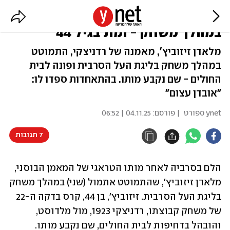
טרגדיה בסרביה: המאמן התמוטט
במהלך משחק - ומת בגיל 44
מלאדן זיזוביץ', מאמנה של רדניצקי, התמוטט
במהלך משחק בליגת העל הסרבית ופונה לבית
החולים - שם נקבע מותו. בהתאחדות ספדו לו:
"אובדן עצום"
ynet ספורט
| פורסם:
04.11.25 | 06:52
7 תגובות
הלם בסרביה לאחר מותו הטראגי של המאמן הבוסני, 
מלאדן זיזוביץ', שהתמוטט אתמול (שני) במהלך משחק 
בליגת העל הסרבית. זיזוביץ', בן 44, קרס בדקה ה-22 
של משחק קבוצתו, רדניצקי 1923, מול מלדוסט, 
והובהל בדחיפות לבית החולים, שם נקבע מותו.