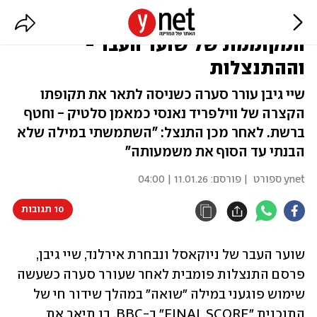
"שואה מוחלטת": האמירה
המקוממת של שוער העבר -
וההתנצלות
שיי גיבן עורר סערה כשניסה לתאר את תקופתו
הקצרה של ווילפריד נאנסי כמאמן סלטיק - וחטף
ברשת. לאחר מכן התנצל: "השתמשתי במילה שלא
הבנתי עד הסוף את משמעותה"
ynet ספורט
| פורסם:
11.01.26 | 04:00
10 תגובות
שוער העבר של ניוקאסל ונבחרת אירלנד, שיי גיבן, 
פרסם התנצלות פומבית לאחר שעורר סערה כשעשה 
שימוש פוגעני במילה "שואה" במהלך שידור חי של 
התוכנית "FINAL SCORE" ב-BBC, בו תיאר את 