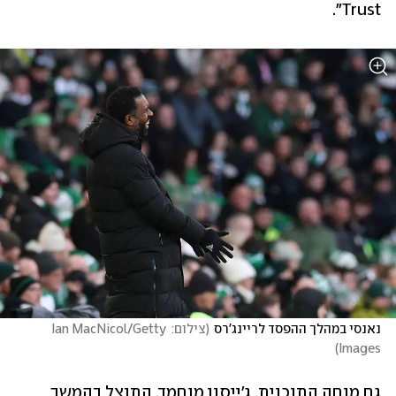
Trust".
נאנסי במהלך ההפסד לריינג'רס
(
צילום: Ian MacNicol/Getty 
)
Images
גם מנחה התוכנית, ג'ייסון מוחמד, התנצל בהמשך 