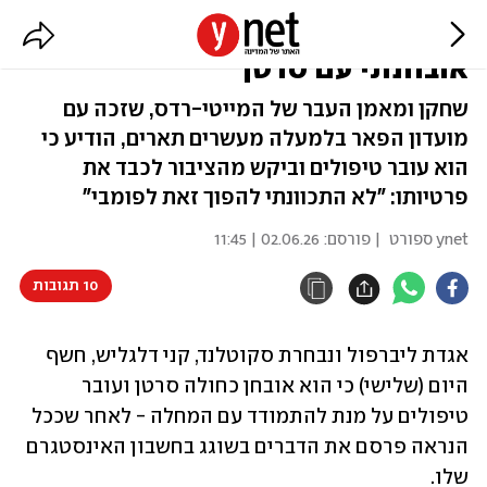
אגדת ליברפול קני דלגליש חשף:
אובחנתי עם סרטן
שחקן ומאמן העבר של המייטי-רדס, שזכה עם
מועדון הפאר בלמעלה מעשרים תארים, הודיע כי
הוא עובר טיפולים וביקש מהציבור לכבד את
פרטיותו: "לא התכוונתי להפוך זאת לפומבי"
ynet ספורט
| פורסם:
02.06.26 | 11:45
10 תגובות
אגדת ליברפול ונבחרת סקוטלנד, קני דלגליש, חשף 
היום (שלישי) כי הוא אובחן כחולה סרטן ועובר 
טיפולים על מנת להתמודד עם המחלה - לאחר שככל 
הנראה פרסם את הדברים בשוגג בחשבון האינסטגרם 
שלו. 