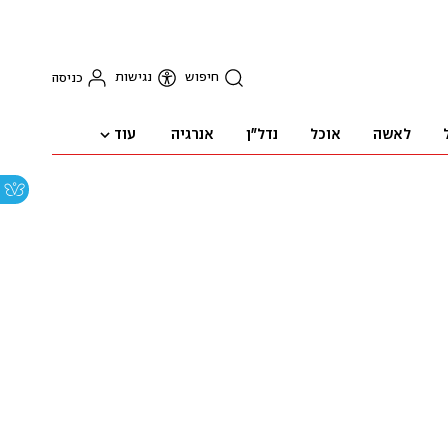
חיפוש
נגישות
כניסה
עוד
לאשה
אוכל
נדל"ן
אנרגיה