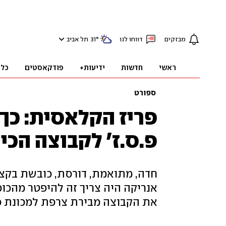
מבזקים
דווחו לנו
°
31
תל אביב
ראשי
חדשות
ידיעות+
פודקאסטים
כלכ
ספורט
פריז הקלאסית: כך
פ.ס.ז' לקבוצה הכי
חדה, מתואמת, דורסת, כובשת בקצב
אנריקה היה צריך זה להיפטר מהכוכב
את הקבוצה מבירת צרפת למכונת כ