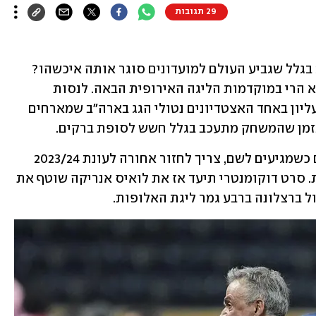
29 תגובות
באיזו עונה אנחנו נמצאים כעת? 2024/25 בגלל שגביע העולם למועדונים סוגר אותה איכשהו? 
אבל הפועל באר־שבע כבר ב־2025/26, היא הרי במוקדמות הליגה האירופית הבאה. לנסות 
לפתור את החידה זה כמו לשבת ביציע העליון באחד האצטדיונים נטולי הגג בארה"ב שמארחים 
זמן שהמשחק מתעכב בגלל חשש לסופת ברקים.
בואו פשוט נקרא לזה "קיץ 2025". אבל גם כשמגיעים לשם, צריך לחזור אחורה לעונת 2023/24 
כדי לקבל מושג על מה שאנחנו חווים כעת. סרט דוקומנטרי תיעד אז את לואיס אנריקה שוטף את 
ל ברצלונה ברבע גמר ליגת האלופות. 