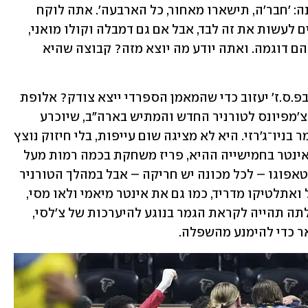
ההבדל. אתה תופס פיקוד וצועק על ההגנה: 'חבר'ה, תישארו מאחור, כל הארבעה'. אתה לוקח 
איתך עוד שני שחקנים ללחוץ, כי זה מדהים לעשות את זה לבד, אבל אם גם דמבלה וקולו מואני, 
ברקולה וראמוס, באים איתך, אתה נותן להם דוגמה. ואתה יודע מה יוצא מזה? קבוצה שהיא 
זה כל מה שהיה דרוש, שהשחקן הכי טוב בפ.ס.ז' יעזוב כדי שהמאמן הספרדי ייצא צודק? אלופת 
אירופה עברה ישירות מהקונצרט בגמר הצ'מפיונס לטורניר החדש והמתיש בארה"ב, שיוכרע 
הערב (22:00) כאשר תפגוש את צ'לסי בגמר בניו־ג'רזי. היא לא מציגה שום עייפות, בלי חיזוק נוצץ 
כמו אצל היריבות, ובדיוק כפי שהרגישה אינטר בחמישייה ההיא, פריז משחקת בכמה רמות מעל 
כולן. היה לה פקשוש קטן בהפסד 1:0 לבוטאפוגו – לכל מכונה יש חריקה – אבל במהלך הטורניר 
הזה היא כבר השפילה ברביעיות את ריאל ואתלטיקו מדריד, כמו גם את אינטר מיאמי ולאו מסי, 
והוסיפה 0:2 על באיירן מינכן. לא סתם עלתה תהייה לקראת הגמר בנוגע להיערכות של צ'לסי, 
ר כדי להימנע מהשפלה.