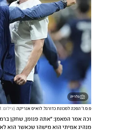
גלריה
פ.ס.ז' הפכה למכונת כדורגל. לואיס אנריקה
(
צילום: AP Photo/Mike Stewart