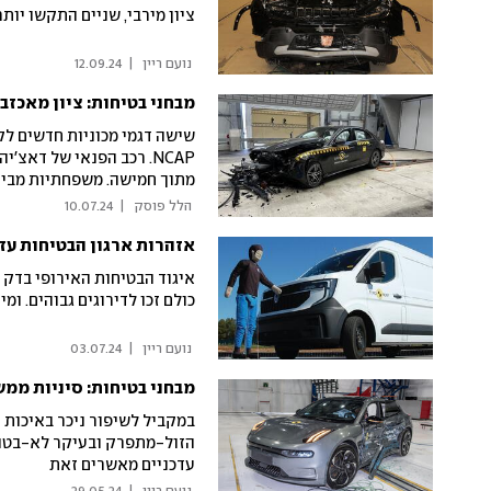
ציון מירבי, שניים התקשו יותר
 נועם ריין 
|
12.09.24
מבחני בטיחות: ציון מאכזב
NCAP. רכב הפנאי של דאצ
מתוך חמישה. משפחתיות מבית 
בפנים
 הלל פוסק 
|
10.07.24
אזהרות ארגון הבטיחות עז
איגוד הבטיחות האירופי בדק 
כולם זכו לדירוגים גבוהים. ומ
 נועם ריין 
|
03.07.24
מבחני בטיחות: סיניות ממ
במקביל לשיפור ניכר באיכות ה
הזול-מתפרק ובעיקר לא-בטוח 
עדכניים מאשרים זאת