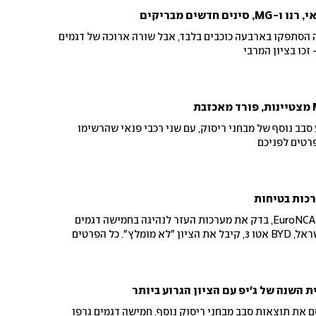
 חדשים מבריקים
דאי סנטה פה הסתפקו בארבעה כוכבים בלבד, אבל שורה ארוכה של דגמים
 זכו בציון המרבי
סבב נוסף של מבחני ריסוק, עם שני רכבי פנאי שהרשימו
רטים לפניכם
איגוד הבטיחות האירופי, ה-EuroNCAP, בדק את מערכות העזר לנהיגה בחמישה דגמים
שונים. הרכב הנמכר ביותר בישראל, BYD אטו 3, קיבל את הציון "לא מומלץ". כל הפרטים
ת השנה של ג'יפ עם הציון הגרוע ביותר
ם את תוצאות סבב מבחני ריסוק נוסף. חמישה דגמים גרפו