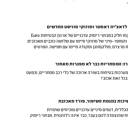
 לדאצ'יה דאסטר וסוזוקי סוויפט החדשים
שישה דגמי מכוניות חדשים לקחו חלק במבחני ריסוק עדכניים של ארגון הבטיחות Euro
'יה והסופר-מיני של סוזוקי סיימו עם שלושה כוכבים מאכזבים
מרצדס, פולקסווגן וסקודה סיימו עם חמישה. הפרטים
רו: המסחריות כבר לא מפגרות מאחור
מערכות בטיחות בשורה ארוכה של כלי רכב מסחריים, וכמעט
י בכל זאת אכזב?
שיכות במגמת השיפור, פורד מאכזבת
כללית, דגמים סיניים עדכניים מוכיחים שתווית
שהוצמדה להם בעבר, כבר אינה רלוונטית. מבחני ריסוק