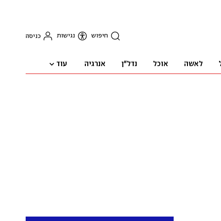
חיפוש
נגישות
כניסה
עוד
לאשה
אוכל
נדל"ן
אנרגיה