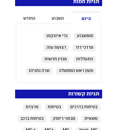
תגיות חמות
השבוע
החודש
היום
סופשבוע
גדי איזנקוט
מרדכי דוד
רצועת עזה
התעללות
מגזין חדשות
מעון ראש הממשלה
שרה נתניהו
ירושלים
ישראל
תגיות קשורות
בטיחות בדרכים
בטיחות
מרצדס
משאית
מבחני ריסוק
בטיחות ברכב