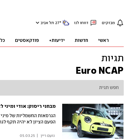
מבזקים
דווחו לנו
°
27
תל אביב
ראשי
חדשות
ידיעות+
פודקאסטים
כל
תגיות
Euro NCAP
מבחני ריסוק: אודי ומיני 
הפעם הציון לא יהיה תקף לגר
 נועם ריין 
|
05.03.25