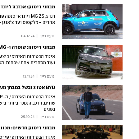
מבחני ריסוק: אכזבה ליונדאי, רנו ו-MG, סינים
רנו 5, MG ZS ויונ
אחרים - מלקסוס ועד צ'אנגן -
 נועם ריין 
|
04.12.24
מבחני ריסוק: קופרה ו-MG מצטיינות, פורד מאכזבת
איגוד הבטיחות האירופי ביצע 
ועוד מסחרית אחת שפחות. הפ
 נועם ריין 
|
13.11.24
BYD אטו 3 נכשל במבחן מערכות בטיחות
בפנים
 נועם ריין 
|
25.10.24
מבחני ריסוק חדשים: מכוני
איגוד הבטיחות האירופי פירס