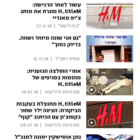
עשור לאחר הרכישה:
H_titleM סוגרת את מותג
צ'יפ מאנדיי
 "כלכליסט" 
|
27.11.18
"גם אני שונה מיוחד ושווה.
בדיוק כמוך"
 אחיה ראב"ד 
|
12.11.18
אחרי החולצה הגזענית:
מהומות בסניפים של
H_titleM
 סוכנויות הידיעות 
|
14.01.18
H_titleM מתנצלת בעקבות
הביקורת: הציגה ילד שחור
בקפוצ'ון עם הכיתוב "קוף"
 סוכנויות הידיעות 
|
08.01.18
גונן אוסישקין ימונה למנכ"ל