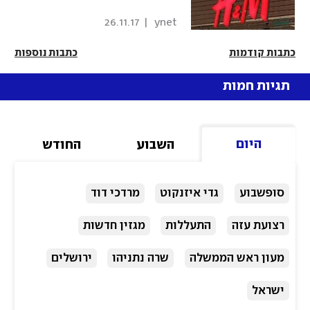
26.11.17
|
 ynet 
כתבות קודמות
כתבות נוספות
תגיות חמות
היום
השבוע
החודש
סופשבוע
גדי איזנקוט
מרדכי דוד
רצועת עזה
התעללות
מגזין חדשות
מעון ראש הממשלה
שרה נתניהו
ירושלים
ישראל