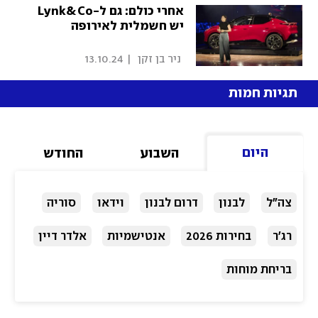
אחרי כולם: גם ל-Lynk&Co
יש חשמלית לאירופה
 ניר בן זקן 
|
13.10.24
תגיות חמות
היום
השבוע
החודש
צה"ל
לבנון
דרום לבנון
וידאו
סוריה
רג'ר
בחירות 2026
אנטישמיות
אלדר דיין
בריחת מוחות