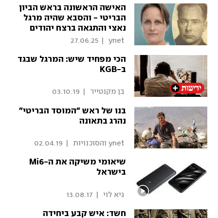
האישה הראשונה בראש הביון
הבריטי - והסבא שהיה מרגל
נאצי והתגאה ברצח יהודים
27.06.25
|
 ynet 
הכי מפחיד שיש: המרגל שבגד
ב-KGB
 בן מקנטייר 
|
03.10.19
בנו של ראש "המוסד הבריטי"
נהרג בתאונה
 ynet והסוכנויות 
|
02.04.19
שיאומי משיקה את ה-Mi6
בישראל
 גיא לוי 
|
13.08.17
חשד: איש קבע ביחידה