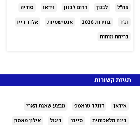
צה"ל
לבנון
דרום לבנון
וידאו
סוריה
רג'ר
בחירות 2026
אנטישמיות
אלדר דיין
בריחת מוחות
תגיות קשורות
איראן
דונלד טראמפ
מבצע שאגת הארי
בינה מלאכותית
סייבר
ריגול
אילון מאסק