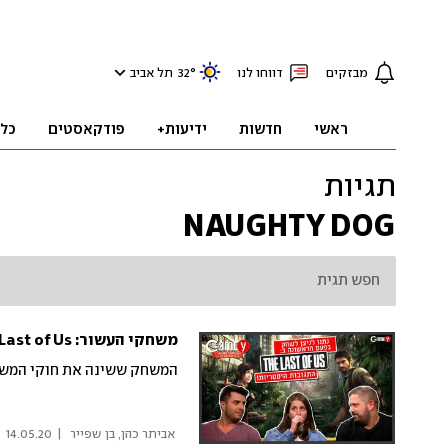
מבזקים
דווחו לנו
°
32
תל אביב
ראשי
חדשות
ידיעות+
פודקאסטים
כל
תגיות
NAUGHTY DOG
משחקי העשור: The Last of Us לפלייסטיישן 4
המשחק ששינה את חוקי המש
 אביתר כהן, בן שפייר 
|
14.05.20