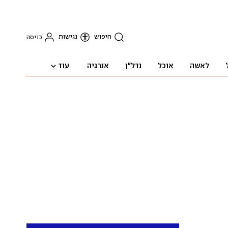
חיפוש
נגישות
כניסה
עוד
לאשה
אוכל
נדל"ן
אנרגיה