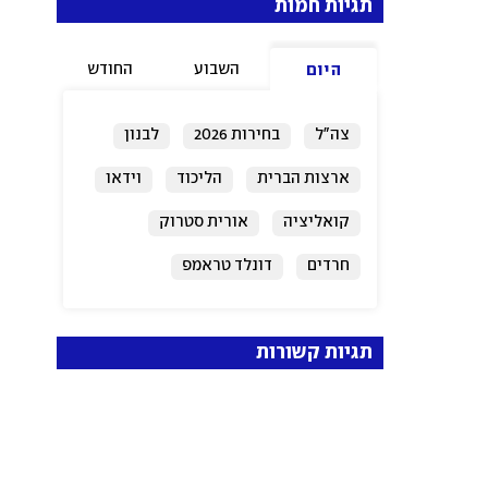
תגיות חמות
השבוע
החודש
היום
צה"ל
בחירות 2026
לבנון
ארצות הברית
הליכוד
וידאו
קואליציה
אורית סטרוק
חרדים
דונלד טראמפ
תגיות קשורות