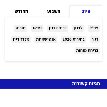
היום
השבוע
החודש
צה"ל
לבנון
דרום לבנון
וידאו
סוריה
רג'ר
בחירות 2026
אנטישמיות
אלדר דיין
בריחת מוחות
תגיות קשורות