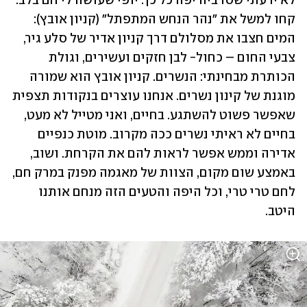
לא ידעתי שסרביה יפה כל כך. יופי שעושה לי חם בלב. 
קחו למשל את "נהר הנחש המתפתל" (קניון אובץ): 
המים חצבו את מסלולם דרך קניון אדיר של סלע גיר, 
צבעי החום – כחול- לבן חזקים ועשירים, וגולת 
הכותרת מבחינתי: הנשרים. קניון אובץ הוא שמורה 
מוגנת של קינון נשרים. אנחנו עוצרים בנקודות תצפית 
שאפשר פשוט להשתגע. בחיים, ואני מטייל לא מעט, 
בחיים לא ראיתי נשרים ככה מקרוב. מוטת כנפיים 
אדירה וממש אפשר לראות להם את הקרחת. ושוב, 
באמצע שום מקום, הצוות של מאגמה מפנק במרק חם, 
לחם טרי טרי, וכל היפה והטעים הזה מנחם אותנו 
היטב. 