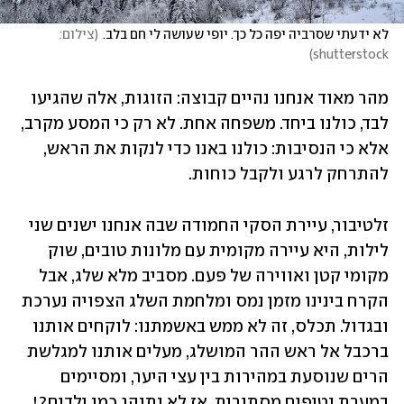
לא ידעתי שסרביה יפה כל כך. יופי שעושה לי חם בלב.
(
צילום: 
)
shutterstock
מהר מאוד אנחנו נהיים קבוצה: הזוגות, אלה שהגיעו 
לבד, כולנו ביחד. משפחה אחת. לא רק כי המסע מקרב, 
אלא כי הנסיבות: כולנו באנו כדי לנקות את הראש, 
להתרחק לרגע ולקבל כוחות. 
זלטיבור, עיירת הסקי החמודה שבה אנחנו ישנים שני 
לילות, היא עיירה מקומית עם מלונות טובים, שוק 
מקומי קטן ואווירה של פעם. מסביב מלא שלג, אבל 
הקרח בינינו מזמן נמס ומלחמת השלג הצפויה נערכת 
ובגדול. תכלס, זה לא ממש באשמתנו: לוקחים אותנו 
ברכבל אל ראש ההר המושלג, מעלים אותנו למגלשת 
הרים שנוסעת במהירות בין עצי היער, ומסיימים 
במערת נטיפים מסתורית, אז לא נתנהג כמו ילדים?! 