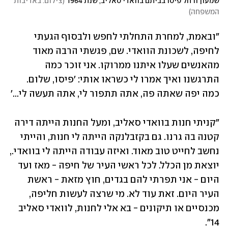
שמעון ורחל פיסו בביתם בוואדי סאליב, שנת 1964
(
צילום: באדיבות 
המשפחה
)
"ובאמת, למחרת התחלתי לחפש ולבסוף הגעתי 
לחיפה, לשכונת הוואדי. שם, פגשתי הרבה מאוד 
מהאנשים שעלו איתנו ממרוקו. אני זוכר כמה 
התרגשנו ואיך אמרו לי כשראו אותי: 'פיסו, שלום. 
כמה יפה שאתה פה, אתה תתפור לי, אתה תעשה לי...' 
"קניתי חנות בוואדי סאליב, ומעל החנות הייתה דירה 
קטנה בה גרנו. גם בקזבלנקה הייתה לי חנות, והייתי 
נחשב לחייט טוב מאוד. ואיזה עבודה הייתה לי בוואדי., 
יוצאת מן הכלל. לכל ראשי העיר של חיפה - מאז ועד 
היום - אני תפרתי להם בגדים, חוץ מזאת - ראשת 
העיר היום. זאת עוד לא. מי שרצה לעשות חליפה, 
מכנסיים או תיקונים - בא אלי לחנות, לוואדי סאליב 
14".