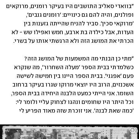
"בוואדי סאליב התושבים היו בעיקר רומנים, מרוקאים 
ופולנים, והיה להם גם כינויים: 'רומנים גנבים', 
'מרוקאי סכין'. סביר להניח שהייתה גזענות בין 
העדות, אבל כילדה בת ארבע, חמש ואפילו שש - לא 
הכרתי את המושג הזה ולא הרגשתי אותו על בשרי. 
"מתי כן הבנתי מה המשמעות של המושג הזה? 
כשלמדתי בבית הספר 'מעלה השחרור', מה שנקרא 
פעם 'אפגני'. בבית הספר היינו בין חמישה לשישה 
אשכנזים, הרוב היו יוצאי מרוקו שגרו בעיקר ברחוב 
השומר. אני הייתי כמעט הלבנה היחידה בבית הספר, 
וכל היתר היו שחומים ונהגו לצחוק עליי ולומר לי: 
'כמה שאת לבנה'. אני זוכרת שזה מאוד הפריע לי 