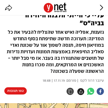
ואדי סאליב בתמונות נדירות: "צחקו
עליי כי הייתי הלבנה היחידה
בביה"ס"
גזענות, אפליה ואיש אחד שהצליח להבעיר את כל
המדינה: תערוכה חדשה שתיפתח בסוף החודש
במוזיאון חיפה, תנסה לשפוך אור על שכונת ואדי
סאליב החיפאית באמצעות תמונות ועדויות נדירות
של תושבים שהתגוררו בה בעבר. אז מי סבל יותר -
האשכנזים או המרוקאים, ומה מכרו בחנות
הראשונה שפעלה בשכונה?
עינבר דרור לקס
| פורסם:
17.11.19 | 18:48
102 תגובות