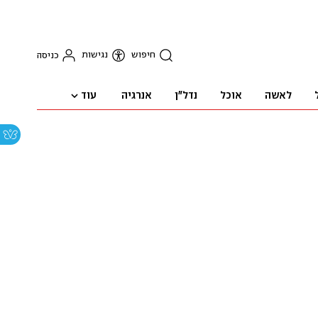
חיפוש
נגישות
כניסה
עוד
לאשה
אוכל
נדל"ן
אנרגיה