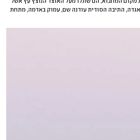
תל סמוך למקום מגוריהם. בכדי לזכור את מקום המחבוא, הם שתלו מעל האוצר הנוצץ עץ אשל 
כסימן לדורות הבאים. מאז, כך מספרת האגדה, התיבה הסודית עודנה שם, עמוק באדמה, מתחת 