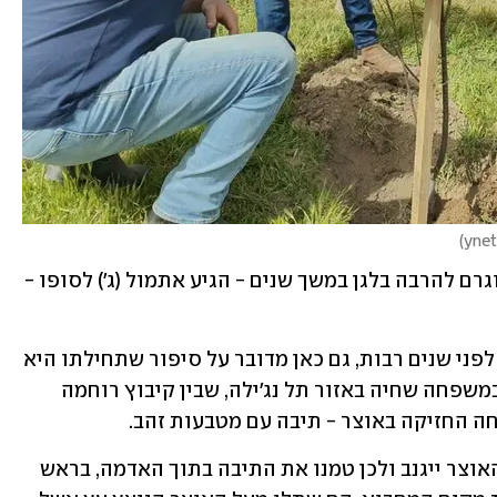
)
ynet
סיפור אגדה מרתק, שעבר גלגולים רבים וגרם להרבה בלגן במשך שנים - הגיע אתמול (ג') לסופו - 
כמו בכל אגדה טובה שמתחילה במילים - לפני שנים רבות, גם כאן מדובר על סיפור שתחילתו היא 
בימי השלטון התורכי בישראל. הכל החל במשפחה שחיה באזור תל נג'ילה, שבין קיבוץ רוחמה 
ה החזיקה באוצר - תיבה עם מטבעות זהב.
האגדה מספרת שבני המשפחה חששו שהאוצר ייגנב ולכן טמנו את התיבה בתוך האדמה, בראש 