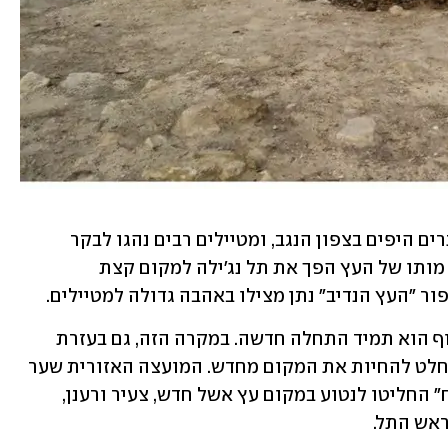
עץ האשל בראש תל נג'ילה היה אחד האתרים היפים בצפון הנגב, ומטיילים רבים נהגו לבקר 
במקום וליהנות מצילו ומענפיו האיתנים. מותו של העץ הפך את תל נג'ילה למקום קצת 
ור "העץ הנדיב" נתן מצילו באהבה גדולה למטיילים.
אבל כדרכו של הטבע הגלגל מסתובב, וסוף הוא תמיד התחלה חדשה. במקרה הזה, גם בעזרת 
מעשיו של האדם. לפני מספר שבועות הוחלט להחיות את המקום מחדש. המועצה האזורית שער 
הנגב, יחד עם קק"ל ועמותת "דור הפלמ"ח" החליטו לנטוע במקום עץ אשל חדש, צעיר ורענן, 
ראש התל. 