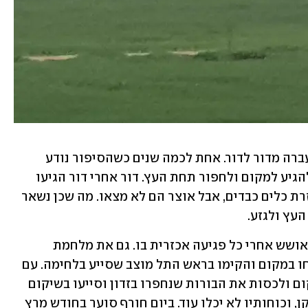
חלפו השנים, האגדה עשתה לה כנפיים ועברה מדור לדור. אחת לכמה שנים כשהסיפור נודע 
ל"שודדי עתיקות" למיניהם, הם החליטו להגיע למקום ולחפור תחת העץ. דור אחרי דור הגיעו 
למקום סקרנים, חפרו תחת העץ - גם בעזרת כלים כבדים, אבל אוצר הם לא מצאו. מה שכן נשאר 
עץ ולגזע. 
אבל עץ האשל העתיק לא אמר נואש והתאושש אחרי כל פגיעה אכזרית בו. גם את מלחמת 
העצמאות הוא שרד, כשכוחות פלמ"ח נכחו במקום והקימו בראש התל מוצב שסייע בלחימה. עם 
השנים, גם ארגוני סביבה נהגו להגיע למקום ולכסות את הבורות שנחפרו בזדון וסייעו בשיקום 
העץ. השנים חלפו, עץ האשל העתיק הזדקן, וכוחותיו לא יכלו עוד. ביום חורף סוער בחודש מרץ 