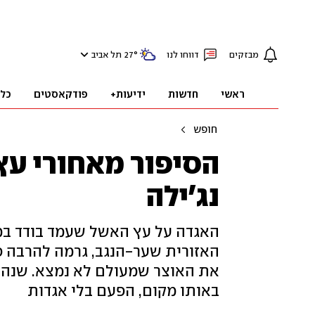
מבזקים
דווחו לנו
°
27
תל אביב
ראשי
חדשות
ידיעות+
פודקאסטים
כל
חופש
הסיפור מאחורי ע
נג'ילה
האגדה על עץ האשל שעמד בודד במ
האזורית שער-הנגב, גרמה להרבה ס
את האוצר שמעולם לא נמצא. שנה 
באותו מקום, הפעם בלי אגדות