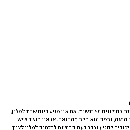
"אני חושב שקודם כל זה מתחיל ברעיון שגם לחילונים יש רגשות. אם אני מגיע ביום שבת למלון, 
בסוף שבוע, אני לא בעונש, אני במקום של הנאה, וקפה הוא חלק מההנאה. אז אני חושב שיש 
דרכים גם להתחשב בנו. דבר ראשון, אתם יכולים להגיע וכבר בעת הרישום להזמנה למלון לציין 