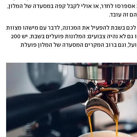
שאתם חילונים, ולבקש אולי לקבל מכונת אספרסו לחדר, או אולי לקבל קפה במסעדה של המלון, 
ם זה עובד.
"עכשיו, השלב השני הוא שאם לא נותנים לכם בשבת להפעיל את המכונה, לדבר עם מישהו מצוות 
המלון ולבקש שיתחשבו בכם. עכשיו, בואו גם לא נהיה צבועים: המלונות פועלים בשבת. יש 200 
עובדים שמתרוצצים במלון, כל החשמל פועל, וגם ברוב המקרים המסעדה של המלון פועלת 