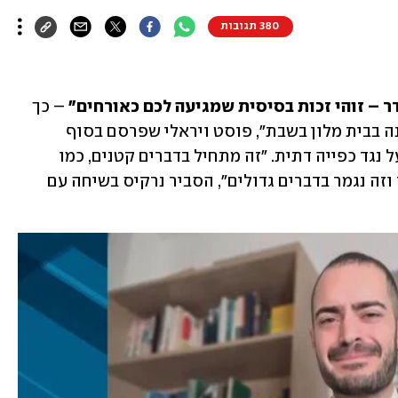
380 תגובות
 – זוהי זכות בסיסית שמגיעה לכם כאורחים" 
– כך 
נפתח "המדריך המלא לקבלת קפה ממכונה בבית מלון בשבת", פוסט ויראלי שפרסם בסוף 
השבוע הפעיל החברתי נאור נרקיס שפועל נגד כפייה דתית. "זה מתחיל בדברים קטנים, כמו 
לסגור לנו את מכונת הקפה בשבת בבוקר וזה נגמר בדברים גדולים", הסביר נרקיס בשיחה עם 