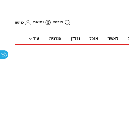
חיפוש
נגישות
כניסה
עוד
לאשה
אוכל
נדל"ן
אנרגיה