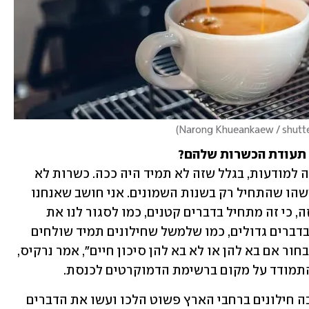
)
ת תעודת הכשרות שלהם?
"קודם כל, אני חושב שצריך להעלות את זה למודעות, בגלל שזה לא תמיד היה ככה. כשרות לא 
תמיד הייתה מותנית בסגירה בשבת, זה משהו שהתחיל רק בשנות השמונים. אני חושב שאנחנו 
צריכים, בתור חילונים, לבוא ולדרוש את זה, כי זה מתחיל בדברים קטנים, כמו לסגור לנו את 
מכונת הקפה ביום שבת בבוקר, וזה נגמר בדברים גדולים, כמו שלמשל שחילונים תמיד שולחים 
את הבנות שלהם לצבא, ודתיות יכולות לבחור אם בא להן או לא בא להן סיכון חיים", אמר נרקיס, 
התמודד על מקום ברשימת הדמוקרטים לכנסת.
"ככה שבשנייה שאני פרסמתי את זה, הרבה חילונים ברחבי הארץ פשוט הלכו ועשו את הדברים 