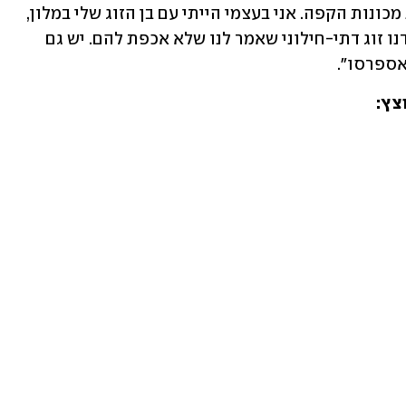
האלה. חלק גם הלכו והפעילו בעצמם את מכונות הקפה. אני בעצמי הייתי עם בן הזוג שלי במלון, 
הפעלנו את מכונת הקפה בשבת, והיה לידנו זוג דתי-חילוני שאמר לנו שלא אכפת להם. יש גם 
אספרסו".
צץ: