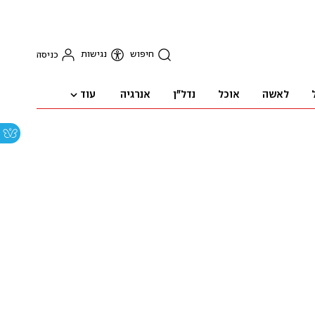
חיפוש
נגישות
כניסה
עוד
לאשה
אוכל
נדל"ן
אנרגיה