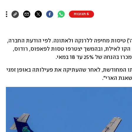
6 תגובות
חברת התעופה אייר חיפה חידשה היום (ה') טיסות מחיפה ללרנקה ולאתונה. לפי הודעת החברה, 
ביום ראשון הקרוב, 26 באפריל, יחודש גם הקו לאילת, ובהמשך יצטרפו טסות לפאפוס, רודוס, 
 של 25% עד 18 במאי.
החברה שבה לטוס מנמל חיפה עם פתיחתו המחודשת, לאחר שהעתיקה את פעילותה באופן זמני 
שאגת הארי".