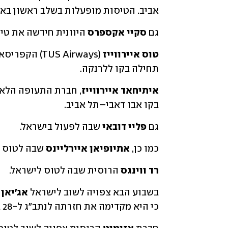
אביב. הטיסות מופעלות בשלב ראשון באמצעות מטוס
גם 
סקיי אקספרס 
היוונית חידשה את טי
טוס איירווייז
תחילה בקו ללרנקה. 
איתיחאד איירווייז
בקו אבו דאבי–תל אביב.
גם 
פליי דובאי 
שבה לפעול בישראל. 
כמו כן,
 אתיופיאן איירליינס
 שבה לטוס ל
רד ווינגס 
הרוסית שבה לטוס לישראל.
בשבוע הבא צפויה לשוב לישראל 
אג'יאן 
כי היא מקדימה את חזרתה לנתב"ג ל-28 באפריל. 