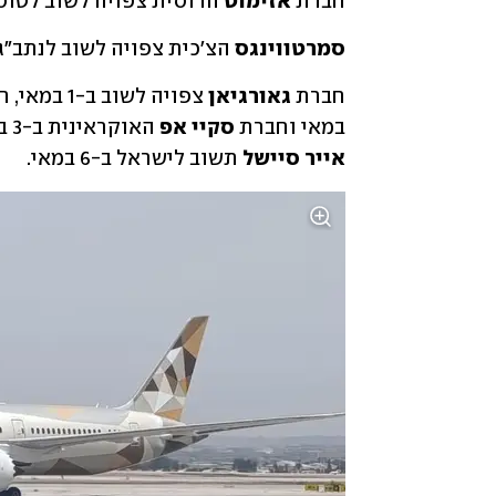
חברת 
אזימוט
 הרוסית צפויה לשוב לטוס לישראל ב-29 ל
סמרטווינגס
 הצ'כית צפויה לשוב לנתב"ג ב-30 לח
חברת 
גאורגיאן
 צפויה לשוב ב-1 במאי, חברת 
במאי וחברת 
סקיי אפ 
האוקראינית ב-3 במאי וגם 
אייר סיישל
 תשוב לישראל ב-6 במאי.