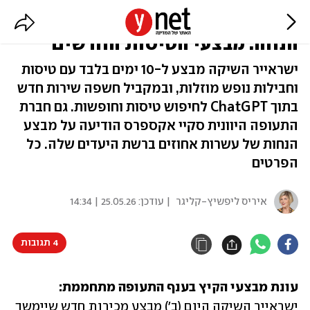
החל מ-99 דולר לכיוון ועד 60%
הנחה: מבצעי הטיסות החדשים
ישראייר השיקה מבצע ל-10 ימים בלבד עם טיסות
וחבילות נופש מוזלות, ובמקביל חשפה שירות חדש
בתוך ChatGPT לחיפוש טיסות וחופשות. גם חברת
התעופה היוונית סקיי אקספרס הודיעה על מבצע
הנחות של עשרות אחוזים ברשת היעדים שלה. כל
הפרטים
איריס ליפשיץ-קליגר
| עודכן:
25.05.26 | 14:34
4 תגובות
עונת מבצעי הקיץ בענף התעופה מתחממת:
ישראייר השיקה היום (ב') מבצע מכירות חדש שיימשך 