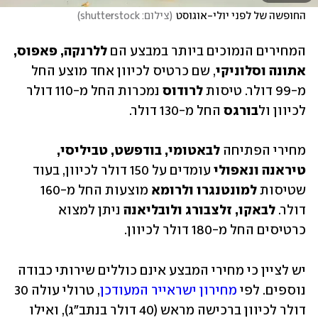
החופשה של לפני יולי-אוגוסט
(
צילום: shutterstock
)
המחירים הנמוכים ביותר במבצע הם 
ללרנקה, פאפוס, 
אתונה וסלוניקי
, שם כרטיס לכיוון אחד מוצע החל 
מ-99 דולר. טיסות 
לרודוס
 נמכרות החל מ-110 דולר 
לכיוון ול
בורגס
 החל מ-130 דולר.
מחירי הפתיחה 
לבאטומי, בודפשט, טביליסי, 
טיראנה ונאפולי 
עומדים על 150 דולר לכיוון, בעוד 
שטיסות 
למונטנגרו ולרומא
 מוצעות החל מ-160 
דולר. 
לבאקו, זלצבורג ולובליאנה
 ניתן למצוא 
כרטיסים החל מ-180 דולר לכיוון.
יש לציין כי מחירי המבצע אינם כוללים שירותי כבודה 
נוספים. לפי 
מחירון ישראייר המעודכן
, טרולי עולה 30 
דולר לכיוון ברכישה מראש (40 דולר בנתב"ג), ואילו 