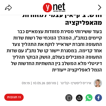
ישראייר ונתב"ג משיקים שירות
חדש: צ'ק-אין עצמי למזוודות
מהאפליקציה
בעוד ששירותי מסירת מזוודות עצמאיים כבר
קיימים בנתב"ג, המהלך הנוכחי של רשות שדות
התעופה וחברת ישראייר לוקח את התהליך צעד
אחד קדימה. במסגרת יישור קו של נתב"ג עם שדות
התעופה המובילים בעולם, הושק הבוקר תהליך
דיגיטלי מלא המשלב בין התשתיות החדשות של
הנמל לאפליקציה ייעודית
איריס ליפשיץ-קליגר
| פורסם:
10.05.26 | 09:19
11 תגובות