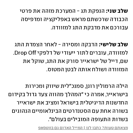
שלב שני:
 הנפקת תג - המערכת מזהה את פרטי 
הכבודה שרכשתם מראש באפליקציה ומדפיסה 
עבורכם את מדבקת התג למזוודה.
שלב שלישי: 
הדבקה ומסירה - לאחר הצמדת התג 
למזוודה, עוברים לתור ייעודי של דלפקי Drop Off. 
שם, דייל של ישראייר סורק את התג, שוקל את 
המזוודה ושולח אותה לבטן המטוס.
הילה הרמולין רונן, סמנכ"לית שיווק ומכירות 
בישראייר, אמרה כי "המהלך מהווה צעד גדול בקידום 
החדשנות הדיגיטלית בישראל ומציב את ישראייר 
בשורה אחת עם הסטנדרטים הבינלאומיים הנהוגים 
בשדות התעופה המובילים בעולם".
מצאתם טעות? כתבו לנו | המייל האדום גם בווטסאפ