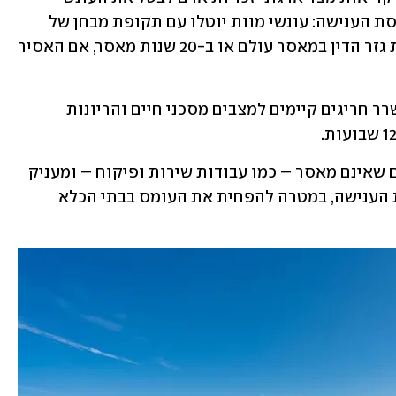
לחלוטין. עם זאת, החוק מציג שינוי בתפיסת הענישה: עונשי מוות יוטלו עם תקופת מבחן של 
עשר שנים, שבסיומה ניתן יהיה להמיר את גזר הדין במאסר עולם או ב-20 שנות מאסר, אם האסיר 
הקוד גם שומר על איסור הפלות, אך מאשרר חריגים קיימים למצבים מסכני חיים והריונות 
בנוסף, הקוד מרחיב את השימוש בעונשים שאינם מאסר – כמו עבודות שירות ופיקוח – ומעניק 
לשופטים שיקול דעת רחב יותר בהתאמת הענישה, במטרה להפחית את העומס בבתי הכלא 