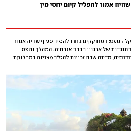
היה אמור להפליל קיום יחסי מין
לצד הביקורת, הקוד כולל גם החלטה שהקלה מעט: המחוקקים בחרו להסיר סעיף שהיה אמור 
להפליל קיום יחסי מין חד-מיניים, לאחר התנגדות של ארגוני חברה אזרחית. המהלך נתפס 
כהישג נדיר עבור הקהילה הלהט"בית באינדונזיה, מדינה שבה זכויות להט"ב מצויות במחלוקת 