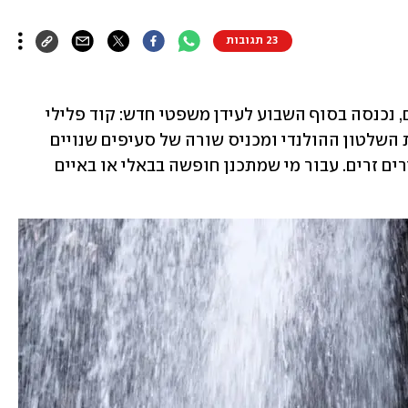
23 תגובות
אינדונזיה, יעד חלומי עבור ישראלים רבים, נכנסה בסוף השבוע לעידן משפטי חדש: קוד פלילי 
מקיף בן 345 עמודים מחליף חוק מתקופת השלטון ההולנדי ומכניס שורה של סעיפים שנויים 
במחלוקת – בהם גם כאלה החלים על תיירים זרים. עבור מי שמתכנן חופשה בבאלי או באיים 