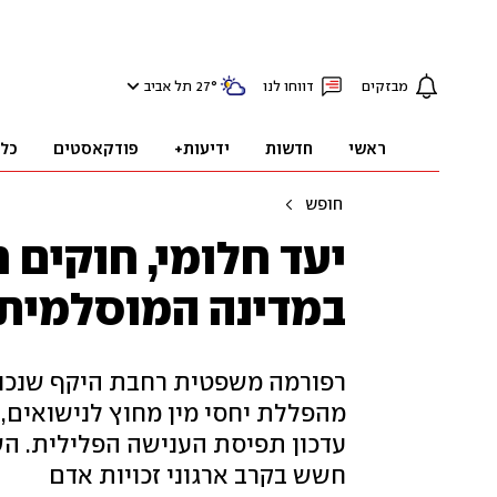
מבזקים
דווחו לנו
°
27
תל אביב
ראשי
חדשות
ידיעות+
פודקאסטים
כל
חופש
יעד חלומי, חוקים 
במדינה המוסלמית 
רפורמה משפטית רחבת היקף שנכנס
מהפללת יחסי מין מחוץ לנישואים,
עדכון תפיסת הענישה הפלילית. השי
חשש בקרב ארגוני זכויות אדם