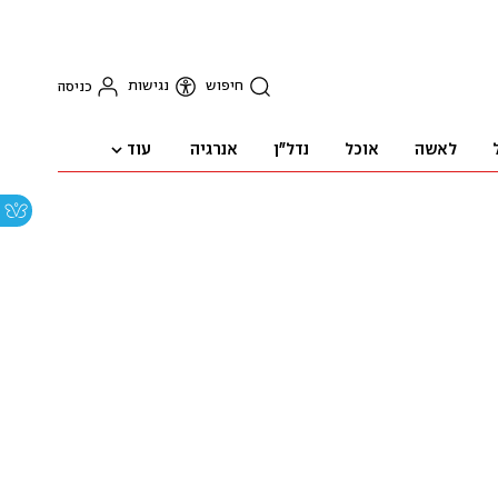
חיפוש
נגישות
כניסה
עוד
לאשה
אוכל
נדל"ן
אנרגיה