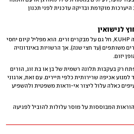
רשמית. הכניסה אינה אסורה, אך מחייבת היערכות מוקדמת ובדיקה עדכנית לפני תכנון 
וץ לנישואין
מה השתנה? הקוד הפלילי החדש, המכונה KUHP, חל גם על מבקרים זרים. הוא מפליל קיום יחסי 
מין מחוץ לנישואים (עד שנת מאסר) ומגורים משותפים (עד חצי שנה). אך הרשויות באינדונזיה 
ן יזום.
הליכים בגין עבירות מסוג זה יכולים להיפתח רק בעקבות תלונה רשמית של בן או בת זוג, הורים 
או ילדים – מנגנון שלטענת הממשלה נועד למנוע אכיפה שרירותית כלפי תיירים. עם זאת, ארגוני 
זכויות אדם מזהירים שעצם קיומם של סעיפים כאלה עלול ליצור אי-ודאות משפטית ולהשפיע 
ארגון Human Rights Watch הזהיר שההוראות המבוססות על מוסר עלולות להוביל לפגיעה 