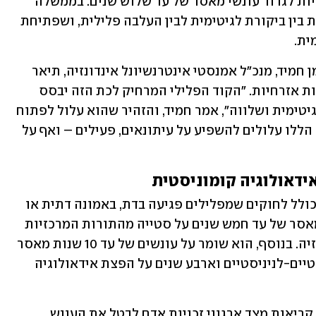
והאידאולוגיה הלאומית – עבירות שעשויות לגרור עונשי מאסר של עד שלוש שנים. בממשלה 
טוענים שנקבעו הנחיות ברורות המבחינות בין ביקורת לגיטימית לבין העלבה פלילית, ושפתיחת 
ית.
ארגוני זכויות אדם אינם משוכנעים. אוסמן חמיד, מנכ"ל אמנסטי אינטרנשיונל אינדונזיה, תיאר 
את ה-KUHP כ"מכה משמעותית" לחירויות אזרחיות. "הקוד הפלילי המרחיק לכת הזה יבסס 
מחסומים לחופש הביטוי ויפליל מחאה לגיטימית ושלווה", אמר חמיד, והזהיר שהוא עלול לפתוח 
פתח לשימוש לרעה בסמכויות. הסעיפים הללו עלולים להשפיע על עיתונאים, פעילים – ואף על 
ידאולוגיה קומוניסטית
הקוד החדש מרחיב את חוק החילול (שם כולל לחוקים שמפלילים פגיעה בדת, באמונה דתית או 
בסמלים דתיים) הקיים ושומר על עונשי מאסר של עד חמש שנים על סטייה מהתורות המרכזיות 
של שש הדתות המוכרות רשמית באינדונזיה. בנוסף, הוא שומר על עונשים של עד 10 שנות מאסר 
על התארגנות במסגרת ארגונים מרקסיסטיים-לניניסטיים וארבע שנים על הפצת אידאולוגיה 
הקוד הפלילי שומר על עונש המוות, חרף קריאות מצד ארגוני זכויות אדם לבטל את העונש 