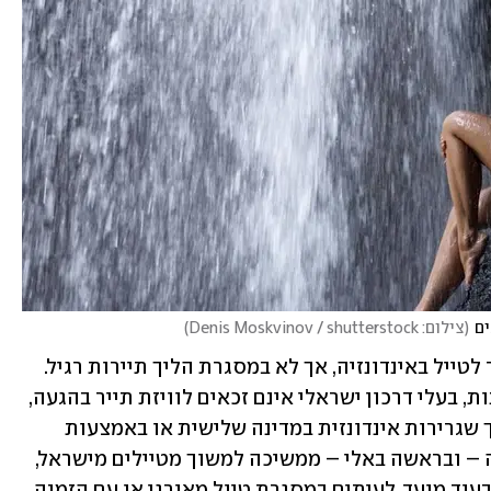
ים
(
צילום: Denis Moskvinov / shutterstock
)
נתחיל עם הבסיס. לישראלים, נזכיר, מותר לטייל באינדונזיה, אך לא במסגרת הליך תיירות רגיל. 
בשל היעדר יחסים דיפלומטיים בין המדינות, בעלי דרכון ישראלי אינם זכאים לוויזת תייר בהגעה, 
ונדרשים להוציא אשרת כניסה מראש דרך שגרירות אינדונזית במדינה שלישית או באמצעות 
סוכנויות ייעודיות. למרות זאת, אינדונזיה – ובראשה באלי – ממשיכה למשוך מטיילים מישראל, 
שנכנסים למדינה לאחר הסדרת הוויזה מבעוד מועד, לעיתים במסגרת טיול מאורגן או עם הזמנה 