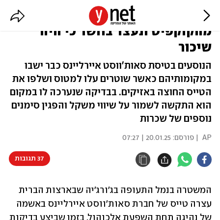
רגע לפני ההמראה – הטייס הוצא
מהקוקפיט ונעצר בחשד כי היה
שיכור
הנוסעים בטיסת סאות'ווסט איירליינס כבר ישבו
במקומותיהם כאשר שוטרים עלו למטוס ושלפו את
הטייס החוצה באזיקים. בבדיקה שנערכה לו במקום
הוא התקשה לשמור על שיווי משקל והפגין סימנים
נוספים של שכרות
AP
| פורסם:
20.01.25 | 07:27
37 תגובות
המשטרה בנמל התעופה בג'ורג'יה שבארצות הברית 
עצרה טייס של חברת סאות'ווסט איירליינס באשמה 
של נהיגה תחת השפעת אלכוהול, בזמן שביצע בדיקות 