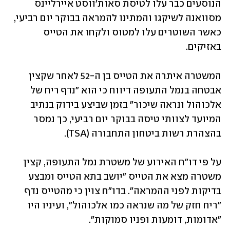
הנוסעים כבר עלו לטיסת סאות'ווסט איירליינס 
מסוואנה לשיקגו והמתינו להמראה בבוקר יום רביעי, 
כאשר השוטרים עלו למטוס ולקחו את הטייס 
באזיקים.
המשטרה איתרה את הטייס בן ה-52 לאחר שקצין 
אבטחה בנמל התעופה דיווח כי הוא "נדף ריח של 
אלכוהול ונראה שיכור" בזמן שביצע בידוק בנתיב 
המיועד לצוותי טיסה בבוקר יום רביעי, כך נמסר 
בהצהרת רשות ביטחון התחבורה (TSA).
על פי דו"ח האירוע של משטרת נמל התעופה, קצין 
משטרה מצא את הטייס "יושב בתא הטייס ומבצע 
בדיקות לפני ההמראה". בדו"ח צוין כי מהטייס נדף 
"ריח חזק של מה שנראה כמו אלכוהול", ועיניו היו 
"אדומות, דומעות ופניו סמוקות".