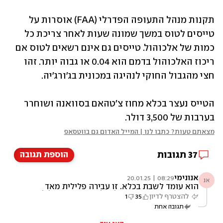
תקנות מנהל התעופה הפדרלי (FAA) אוסרות על 
טייסים לטוס במשך שמונה שעות לאחר צריכת כל 
כמות של אלכוהול. טייסים גם אינם רשאים לטוס אם 
ריכוז האלכוהול בדמם הוא 0.04 או גבוה יותר. זהו 
חצי מהגבול החוקי לנהיגה במכונית בג'ורג'יה.
הטייס נעצר בכלא מחוז צ'טהאם בסוואנה ושוחרר 
בערבות של 3,500 דולר. 
מצאתם טעות? כתבו לנו | המייל האדום גם בווטסאפ
37
תגובות
הוספת תגובה
אנונימי
08:29 | 20.01.25
אנ
הוא עומד לשבת בכלא. זו עבירה פלילית מאד
חמורה. אם הוא היה מצליח להמריא הוא יכל לסכן
להצטרף לדיון
35
1
את אלה שבמטוס, אלה במטוסים בסביבה ואנשים
תגובה אחת
על הקרקע. וכמובן רכוש בעלות מאד גבוהה. הוא
עשוי לשבת 3-5 שנים בכלא פדרלי, ואני מקווה