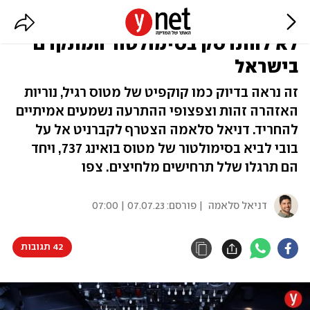
"מֶיידֶיי! מֶיידֶיי! מֶיידֶיי!" – ניסינו
לא להתרסק בסימולטור המתקדם
בישראל
זה נראה בדיוק כמו קוקפיט של מטוס רגיל, נוריות
האזהרה זהות וצפצופי ההתרעה נשמעים אמיתיים
להחריד. דניאל סלאמה הצטרף לקברניט אל על
בובי לביא בסימולטור של מטוס בואינג 737, ויחד
הם תרגלו שלל תרחישים מלחיצים. צפו
דניאל סלאמה
| פורסם:
07.07.23 | 07:00
42 תגובות