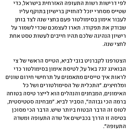
לפי דרישות רשות התעופה האזרחית בישראל, כדי 
שטייס מסחרי יוכל להחזיק ברישיון בתוקף עליו 
לעבור אימון בסימולטור פעם בחצי שנה לצד בוחן 
שבודק את תפקודו. תארו לעצמכם שכדי לשמור על 
רישיון הנהיגה שלכם תהיו חייבים לעשות טסט אחת 
לחצי שנה. 
הצטרפנו לקברניט בובי לביא, הטייס הראשי של צי 
הבואינג 737 באל על, לטיסת אימון בסימולטור כדי 
לראות איך טייסים מתאמנים על תרחישי חירום שונים 
ומלחיצים. "התכלית של הסימולטורים ושל כל 
האימונים, המבחנים והנהלים הוא לייצר טיסה בטוחה 
ברמה הכי גבוהה", הסביר לביא. "מבחינה סטטיסטית, 
לטוס זה הדבר הבטוח ביותר שיש. הדבר הכי מסוכן 
בטיסה זו הדרך בכבישים אל שדה התעופה ומשדה 
התעופה". 