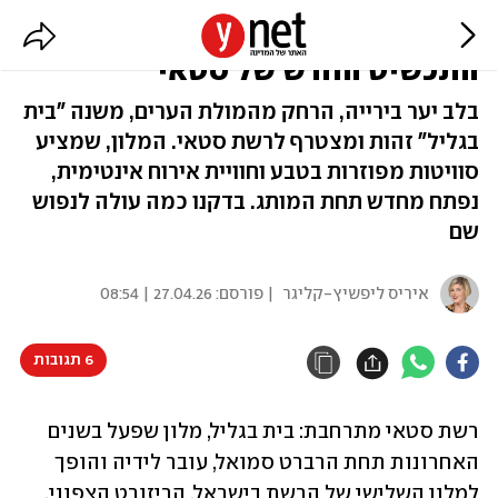
עם וילה מטורפת באמצע היער -
התכשיט החדש של סטאי
בלב יער בירייה, הרחק מהמולת הערים, משנה "בית
בגליל" זהות ומצטרף לרשת סטאי. המלון, שמציע
סוויטות מפוזרות בטבע וחוויית אירוח אינטימית,
נפתח מחדש תחת המותג. בדקנו כמה עולה לנפוש
שם
איריס ליפשיץ-קליגר
| פורסם:
27.04.26 | 08:54
6 תגובות
רשת סטאי מתרחבת: בית בגליל, מלון שפעל בשנים 
האחרונות תחת הרברט סמואל, עובר לידיה והופך 
למלון השלישי של הרשת בישראל. הריזורט הצפוני, 