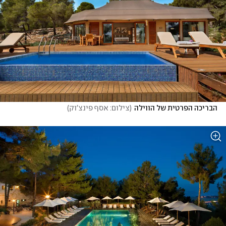
הבריכה הפרטית של הווילה
(
צילום: אסף פינצ'וק
)