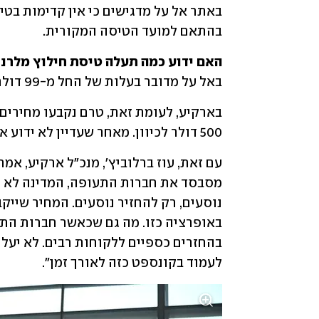
בהתאם למועד הטיסה המקורית.
האם ידוע כמה תעלה טיסת חילוץ מלרנ

באל על מדובר בעלות של החל מ-99 דולר לטיסה מלרנקה לנתב"ג, ומ-149 דולר לטיסה מאתונה.
500 דולר לכיוון. מאחר שעדיין לא ידוע אילו סלוטים תקבל החברה, המחיר טרם נקבע.
לעמוד בקונספט כזה לאורך זמן".