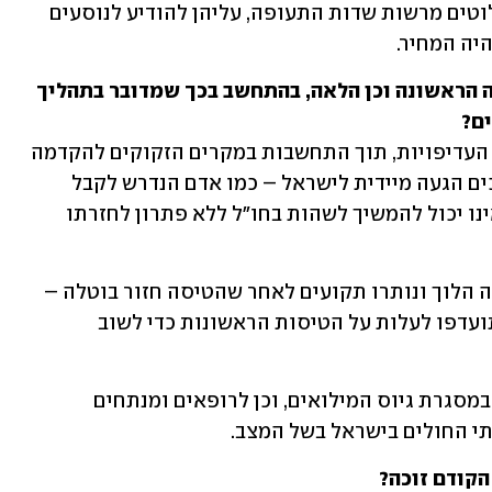
ברגע שחברות התעופה מקבלות את הסלוטים מרשות שדות התעופה, עליהן להודיע לנוסעים 
היה המחיר.
ומי קובע את התיעדוף – מי יעלה לטיסה הראשונה וכן הלאה, בהתחשב בכך שמדובר בתהליך 
ים?
חברת התעופה היא זו שקובעת את סדרי העדיפויות, תוך התחשבות במקרים הזקוקים להקדמה 
בטיסה. לדוגמה, מקרים רפואיים שמצריכים הגעה מיידית לישראל – כמו אדם הנדרש לקבל 
טיפול כימותרפי או תרופות מיוחדות, ואינו יכול להמשיך לשהות בחו"ל ללא פתרון לחזרתו 
כמו כן, ילדים שנסעו לבד עם דיילת בטיסה הלוך ונותרו תקועים לאחר שהטיסה חזור בוטלה – 
גם הם נמצאים תחת אחריות הדיילות ויתועדפו לעלות על הטיסות הראשונות כדי לשוב 
בנוסף, תינתן עדיפות למי שקיבלו צווי 8 במסגרת גיוס המילואים, וכן לרופאים ומנתחים 
י החולים בישראל בשל המצב.
הקודם זוכה?