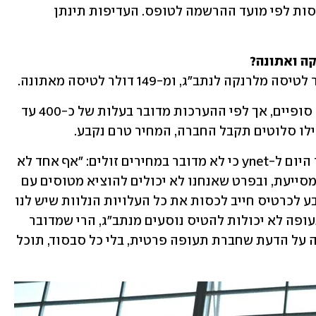
באתר אל על מדגישים כי אין קדימות בטיסות לפי מועד ההרשמה לטופס. העדיפות תינתן 
קה ואתונה?
בארקיע, לעומת זאת, טרם נקבעו מחירים סופיים, אך לפי ההערכות מדובר בעלות של כ-400 עד 
עם זאת, עוז ברלוביץ', מנכ"ל ארקיע, אמר היום ל-ynet כי לא מדובר במחירים זולים: "אף אחד לא 
מסבסד את חברות התעופה, המדינה לא מסייעת, ובפרט שאנחנו לא יכולים להוציא מטוסים עם 
נוסעים, רק להחזיר נוסעים. המחיר שייקבע לכרטיס חייב לכסות את כל העלויות הנלוות שיש לנו 
באופרציה כזו. מה גם שכאשר חברות התעופה לא יכולות להטיס נוסעים מנתב"ג, הרי שמדובר 
בהחזרים כספיים ללקוחות רבים. לא יעלה על הדעת שחברת תעופה פרטית, בלי כל סבסוד, תוכל 