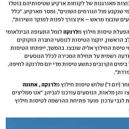
. "הטיסות מחר מיועדות לקבוצות מאורגנות של לקוחות ארקיע שטיסותיהם בוטלו 
עם פרוץ הלחימה, ובהתאם לתיעדוף פנימי שנקבע מול הגורמים השונים", נמסר מארקיע. "כלל 
עים שובצו מראש – אין צורך לפנות למוקד השירות".
בהפעלת טיסות חילוץ מ
לרנקה
 לנמל התעופה הבינלאומי 
בחיפה. בהודעת אייר חיפה נמסר כי "בשלב הראשון, יוקצו הטיסות לנוסעי החברה הזקוקים 
לחילוץ והם יקבלו הודעה אישית עם פרטי טיסת החילוץ אליה שובצו. בהמשך, ייפתחו הטיסות 
למכירה באתר החברה לשאר הנוסעים. הודעה רשמית על תחילת המכירה לכלל הנוסעים 
תתפרסם בהמשך. החברה צפויה להפעיל בימים הקרובים כתשע טיסות מדי יום מלרנקה לחיפה, 
רדת".
ר (יום ד') שלוש טיסות חילוץ מ
לרנקה , אתונה 
. נוסעי טיסות אלו שובצו והן מלאות, הנוסעים עודכנו לגביהן. "אנו ממליצים 
לעקוב באתר החברה וברשתות החברתיות לגבי עדכון  מועד פתיחת ההרשמה לטיסות חילוץ 