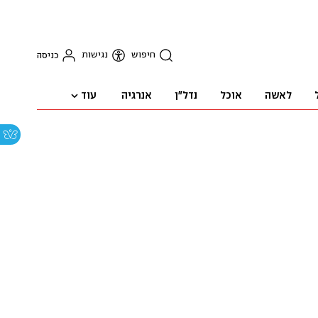
חיפוש
נגישות
כניסה
עוד
לאשה
אוכל
נדל"ן
אנרגיה