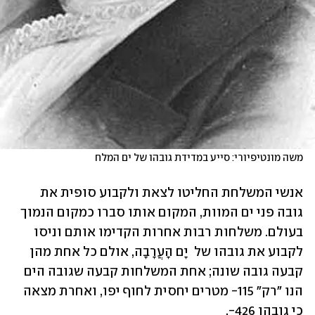
משה מונטיפיורי: סייע במדידת גובהו של ים המלח
אנשי המשלחת החליטו לצאת ולקבוע סופית את 
גובה פני ים המוות, המקום אותו סברו כמקום הנמוך 
בעולם. משלחות רבות אחרות הקדימו אותם וניסו 
לקבוע את גובהו של  יָם הָעֲרָבָה, אולם כל אחת מהן 
קבעה גובה שונה; אחת המשלחות קבעה שגובה הים 
הנו "רק" 115- מטרים יחסית לחוף יפו, ואחרת מצאה 
כי גובהו 426-. 