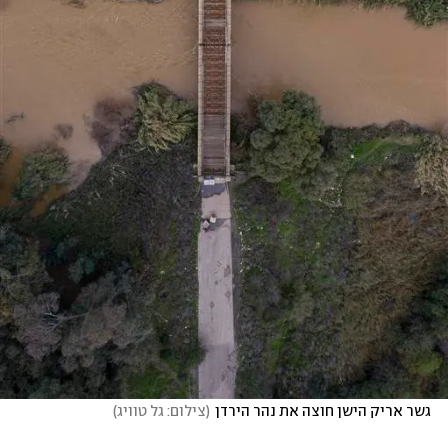
גשר אריק הישן חוצה את נהר הירדן
(
צילום: גל טוויג
)