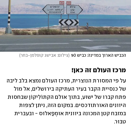
הכביש הארוך במדינה: כביש 90
(
צילום: אבישג קופלמן-בחר
)
מרכז העולם זה כאן!
על פי המסורת הנוצרית, מרכז העולם נמצא בלב ליבהּ 
של כנסיית הקבר בעיר העתיקה בירושלים, אל מול 
פתח קברו של ישוע, בתוך אולם הקתוֹלִיקוֹן שבחסות 
היוונים האורתודכסים. במקום הזה, ניתן לצפות 
במזבח קטן המכונה ביוונית אומְפַאלוס - ובעברית 
טבּוּר. 