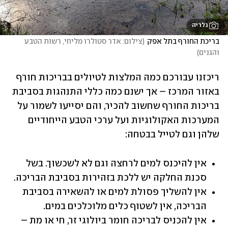
גלריה
בריכת החורף בתל אפק
(
צילום: אדר סטולרו מליחי, רשות הטבע 
והגנים
)
ריכזנו עבורכם כמה המלצות לטיולים בבריכות חורף 
באזור המרכז – אך ישנם כמה כללי התנהגות בסביבת 
בריכות החורף שחשוב להכיר, והם יסייעו לשמור על 
המערכות האקולוגיות ועל ערכי הטבע הייחודיים 
שלהן וגם לטייל בבטחה:
אין להיכנס למים לרחצה וגם לא לשכשוך. בשל 
סכנת החלקה יש ללכת בזהירות בסביבת הבריכה.
אין להשליך פסולת למים או להשאירה בסביבת 
הבריכה, אין לשטוף כלים מלוכלכים במים.
אין להכניס לבריכה חומר ביולוגי זר, חי או מת – 