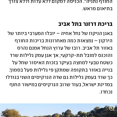
החורף נתניה". הכניסה למקום ללא עלות וללא צורך 
בתיאום מראש. 
בריכת דרזנר בתל אביב
באגן הניקוז של נחל אחיה – יובלו המערבי ביותר של 
הירקון – נמצאות כמה מאחרונות בריכות החורף 
באזור תל אביב. רובו של ערוץ הנחל אמנם נהרס 
והוכנס למובל תת-קרקעי, אך אגן עמק גלילות שרד 
כשטח טבעי למחצה בעיקר בזכות האיסור שחל על 
בנייה באזור בתקופה שמתקן פי גלילות פעל בסמוך. 
כך שרד בעמק גלילות גם שדה הנרקיסים השני בגודלו 
במדינת ישראל, בעוד שרוב הנרקיסים במישור החוף 
נכחדו.