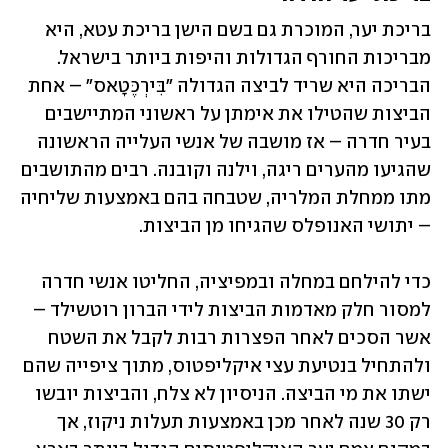
בריכת יער, המוכרת גם בשם הישן בריכת עטא, היא 
מבריכות החורף הגדולות והיפות ביותר בישראל. 
הבריכה היא שריד לביצה הגדולה "בִּירְכֶּטָאס" – אחת 
הביצות שהטילו את אימתן על ראשוני המתיישבים 
בעיר חדרה – אז מושבה של אנשי העלייה הראשונה 
שהגיעו מהערים ריגה, וילנה וקובנה. רבים מהתושבים 
מתו ממחלת המלריה, שטבחה בהם באמצעות שליחיה 
– יתושי האנופלס שהגיחו מן הביצות.
כדי להילחם במחלה ובמפיציה, החליטו אנשי חדרה 
למסור חלק מאדמות הביצות לידי הברון רוטשילד – 
אשר הסכים לאחר הפצרות רבות לקבל את השטח 
ולהתחיל בנטיעת עצי איקליפטוס, מתוך ציפייה שהם 
ישתו את מי הביצה. הניסיון לא צלח, והביצות יובשו 
רק 30 שנה לאחר מכן באמצעות תעלות ניקוז, אך 