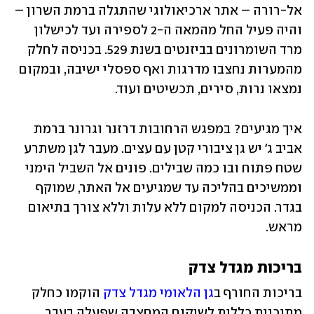
אל-רורה – אתר ארכיאולוגי שהתגלה ברמת השרון – 
והיה פעיל החל מהמאה ה-2 לספירה ועד לכישלון 
מרד השומרונים בביזנטים בשנת 529. בכניסה לחלק 
מהמערות נחצבו מדרגות ואף ספסלי ישיבה, ובמקום 
נמצאו נרות, סירים, תכשיטים ועוד. 
איך מגיעים? במפגש הרחובות דרזנר וגרונר ברמת 
אביב ג' יש גן ציבורי קטן עם עצים. מעבר לגן משתרע 
שטח פתוח ובו כמה שבילים. פונים אל השביל הימני 
וממשיכים בהליכה עד שמגיעים אל האתר, שמוקף 
בגדר. הכניסה למקום ללא עלות וללא צורך בתיאום 
מראש.
בריכות מגדל צדק
בריכות החורף ב
גן הלאומי מגדל צדק
 הוקמו כחלק 
מתוכנית כללית לשיקום המחצבה שפעלה בעבר 