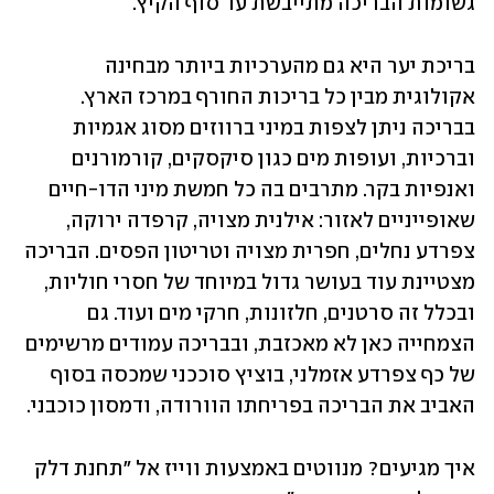
גשומות הבריכה מתייבשת עד סוף הקיץ.
בריכת יער היא גם מהערכיות ביותר מבחינה 
אקולוגית מבין כל בריכות החורף במרכז הארץ. 
בבריכה ניתן לצפות במיני ברווזים מסוג אגמיות 
וברכיות, ועופות מים כגון סיקסקים, קורמורנים 
ואנפיות בקר. מתרבים בה כל חמשת מיני הדו-חיים 
שאופייניים לאזור: אילנית מצויה, קרפדה ירוקה, 
צפרדע נחלים, חפרית מצויה וטריטון הפסים. הבריכה 
מצטיינת עוד בעושר גדול במיוחד של חסרי חוליות, 
ובכלל זה סרטנים, חלזונות, חרקי מים ועוד. גם 
הצמחייה כאן לא מאכזבת, ובבריכה עמודים מרשימים 
של כף צפרדע אזמלני, בוציץ סוככני שמכסה בסוף 
האביב את הבריכה בפריחתו הוורודה, ודמסון כוכבני.
איך מגיעים? מנווטים באמצעות ווייז אל "תחנת דלק 