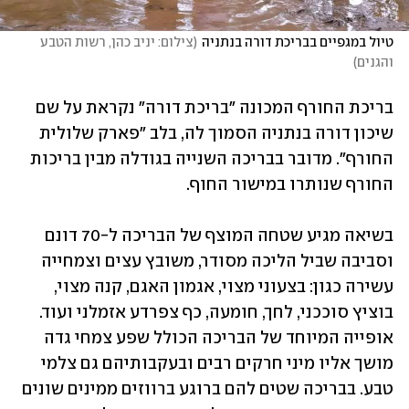
טיול במגפיים בבריכת דורה בנתניה
(
צילום: יניב כהן, רשות הטבע 
והגנים
)
בריכת החורף המכונה "בריכת דורה" נקראת על שם 
שיכון דורה בנתניה הסמוך לה, בלב "פארק שלולית 
החורף". מדובר בבריכה השנייה בגודלה מבין בריכות 
החורף שנותרו במישור החוף.
בשיאה מגיע שטחה המוצף של הבריכה ל-70 דונם 
וסביבה שביל הליכה מסודר, משובץ עצים וצמחייה 
עשירה כגון: בצעוני מצוי, אגמון האגם, קנה מצוי, 
בוציץ סוככני, לחך, חומעה, כף צפרדע אזמלני ועוד. 
אופייה המיוחד של הבריכה הכולל שפע צמחי גדה 
מושך אליו מיני חרקים רבים ובעקבותיהם גם צלמי 
טבע. בבריכה שטים להם ברוגע ברווזים ממינים שונים 