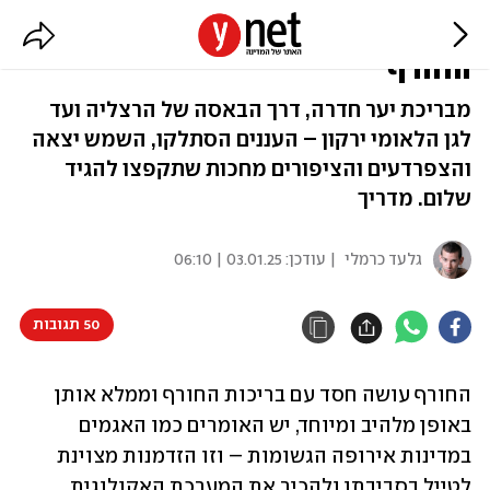
אחרי הגשם: זה הזמן לטייל בבריכות
החורף
מבריכת יער חדרה, דרך הבאסה של הרצליה ועד
לגן הלאומי ירקון – העננים הסתלקו, השמש יצאה
והצפרדעים והציפורים מחכות שתקפצו להגיד
שלום. מדריך
גלעד כרמלי
| עודכן:
03.01.25 | 06:10
50 תגובות
החורף עושה חסד עם בריכות החורף וממלא אותן 
באופן מלהיב ומיוחד, יש האומרים כמו האגמים 
במדינות אירופה הגשומות – וזו הזדמנות מצוינת 
לטייל בסביבתן ולהכיר את המערכת האקולוגית 