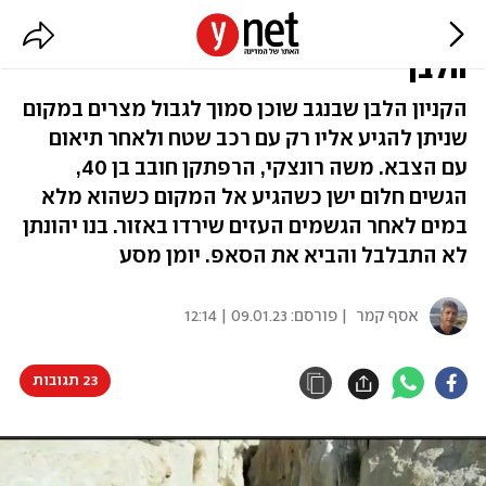
החלום התגשם: טיול נדיר אל הקניון
הלבן
הקניון הלבן שבנגב שוכן סמוך לגבול מצרים במקום
שניתן להגיע אליו רק עם רכב שטח ולאחר תיאום
עם הצבא. משה רונצקי, הרפתקן חובב בן 40,
הגשים חלום ישן כשהגיע אל המקום כשהוא מלא
במים לאחר הגשמים העזים שירדו באזור. בנו יהונתן
לא התבלבל והביא את הסאפ. יומן מסע
אסף קמר
| פורסם:
09.01.23 | 12:14
23 תגובות