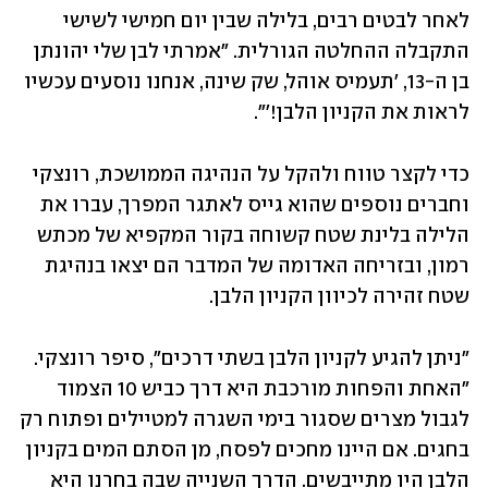
לאחר לבטים רבים, בלילה שבין יום חמישי לשישי 
התקבלה ההחלטה הגורלית. "אמרתי לבן שלי יהונתן 
בן ה-13, 'תעמיס אוהל, שק שינה, אנחנו נוסעים עכשיו 
לראות את הקניון הלבן!'".
כדי לקצר טווח ולהקל על הנהיגה הממושכת, רונצקי 
וחברים נוספים שהוא גייס לאתגר המפרך, עברו את 
הלילה בלינת שטח קשוחה בקור המקפיא של מכתש 
רמון, ובזריחה האדומה של המדבר הם יצאו בנהיגת 
שטח זהירה לכיוון הקניון הלבן.
"ניתן להגיע לקניון הלבן בשתי דרכים", סיפר רונצקי. 
"האחת והפחות מורכבת היא דרך כביש 10 הצמוד 
לגבול מצרים שסגור בימי השגרה למטיילים ופתוח רק 
בחגים. אם היינו מחכים לפסח, מן הסתם המים בקניון 
הלבן היו מתייבשים. הדרך השנייה שבה בחרנו היא 