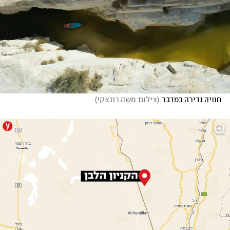
חוויה נדירה במדבר
(
צילום: משה רונצקי
)