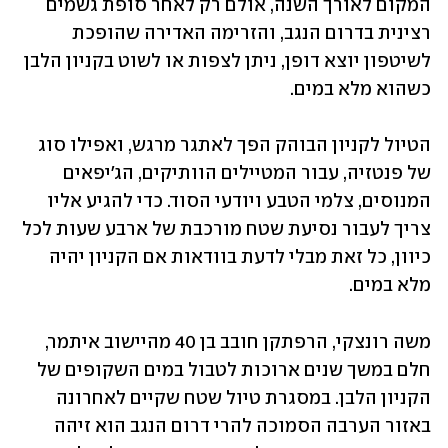
המקום לאורך השנה, אולם רק לאחר סופת גשמים 
רצינית בדרום הנגב, והזרימה האדירה שהופכת 
לשיטפון יוצא דופן, ניתן לצפות או לשוט בקניון הלבן 
כשהוא מלא במים. 
הטיול לקניון הבוהק הפך לאתגר מרגש, ואפילו סוג 
של פנטזיה, עבור המטיילים הוותיקים, הג'יפאים 
המנוסים, צלמי הטבע ויודעי הסוד. כדי להגיע אליו 
צריך לעבור נסיעת שטח מורכבת של ארבע שעות לכל 
כיוון, כל זאת מבלי לדעת בוודאות אם הקניון יהיה 
מלא במים. 
משה רונצקי, הרפתקן חובב בן 40 מהיישוב איתמר, 
חלם במשך שנים ארוכות לטבול במים השקופים של 
הקניון הלבן. במסגרת טיול שטח שקיים לאחרונה 
באזור הערבה הסמוכה להרי דרום הנגב הוא זיהה 