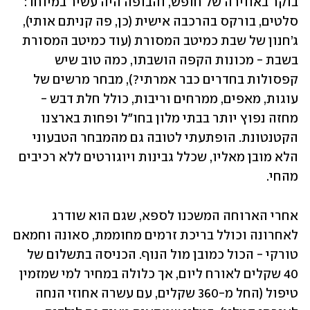
בוקר באווירה של חופש, והבופה היה עשיר במיוחד: 
סלטים, בורקס בהרכבה אישית (כן, פה קניתם אותי), 
ג’חנון של שבת כמיטב המסורת (עוד כמיטב המסורת 
בשבת - מכונות הקפה הושבתו, כמה טוב שיש 
קפסולות בחדרים כבר אמרתי?), מבחר מרשים של 
עוגות, מאפים, ממרחים וריבות, כולל חלת דבש - 
מחזה נפוץ יותר בבתי מלון בחו"ל ופחות בארצנו 
הקטנטונת. הופתעתי לטובה גם מהמבחר הטבעוני 
הלא מובן מאליו, שכלל גבינות ויוגורטים ללא רכיבים 
מהחי.
אחרי הארוחה המשכנו לספא, שגם הוא שודרג 
לאחרונה וכולל בריכת זרמים מחוממת, סאונה וחמאם 
טורקי - הכול כמובן מול הנוף. הכניסה בתשלום של 
40 שקלים לאורח ליום, אך כלולה במחיר למי שמזמין 
טיפול (החל מ-360 שקלים, עם עשרה אחוזי הנחה 