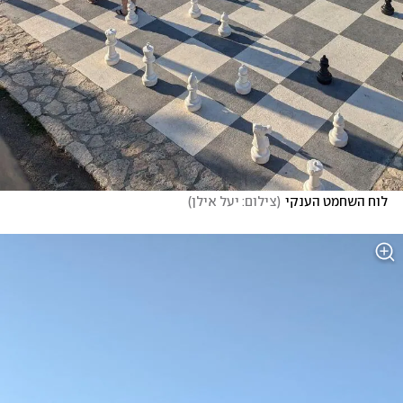
לוח השחמט הענקי
(
צילום: יעל אילן
)