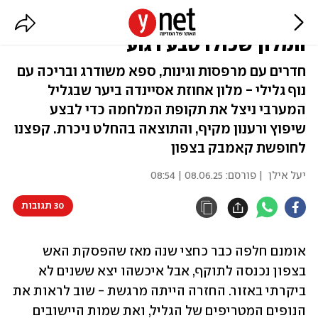
מול הנוף, בתוך ים של מדשאות:
המלון שכולו טבע רגוע
חדרים עם מרפסות וגינות, ספא משודרג ובריכה עם
נוף גלילי - מלון אחוזת אסיינדה ביער שבגליל
המערבי ניצל את תקופת המלחמה כדי לבצע
שיפוץ ורענון מקיף, והתוצאה בהחלט ניכרת. קפצנו
לחופשת קאמבק בצפון
יעל אילן
| פורסם:
08.06.25 | 08:54
30 תגובות
אומנם חלפה כבר כחצי שנה מאז שהפסקת האש 
בצפון נכנסה לתוקף, אבל איכשהו יצא ששנים לא 
ביקרתי באזור. החזרה הייתה מרגשת - שוב לראות את 
הנופים המטריפים של הגליל, ואת שמות היישובים 