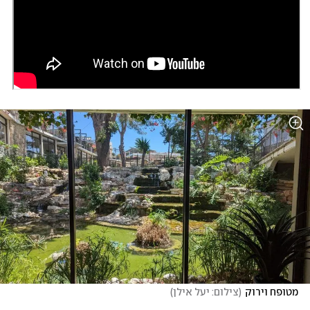
מטופח וירוק
(
צילום: יעל אילן
)