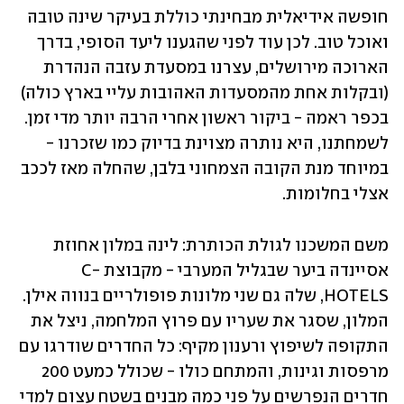
חופשה אידיאלית מבחינתי כוללת בעיקר שינה טובה 
ואוכל טוב. לכן עוד לפני שהגענו ליעד הסופי, בדרך 
הארוכה מירושלים, עצרנו במסעדת עזבה הנהדרת 
(ובקלות אחת מהמסעדות האהובות עליי בארץ כולה) 
בכפר ראמה - ביקור ראשון אחרי הרבה יותר מדי זמן. 
לשמחתנו, היא נותרה מצוינת בדיוק כמו שזכרנו - 
במיוחד מנת הקובה הצמחוני בלבן, שהחלה מאז לככב 
אצלי בחלומות.
משם המשכנו לגולת הכותרת: לינה במלון אחוזת 
אסיינדה ביער שבגליל המערבי - מקבוצת C-
HOTELS, שלה גם שני מלונות פופולריים בנווה אילן. 
המלון, שסגר את שעריו עם פרוץ המלחמה, ניצל את 
התקופה לשיפוץ ורענון מקיף: כל החדרים שודרגו עם 
מרפסות וגינות, והמתחם כולו - שכולל כמעט 200 
חדרים הנפרשים על פני כמה מבנים בשטח עצום למדי 