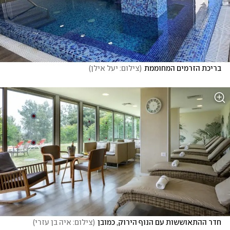
בריכת הזרמים המחוממת
(
צילום: יעל אילן
)
חדר ההתאוששות עם הנוף הירוק, כמובן
(
צילום: איה בן עזרי
)