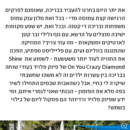
את יתר היום בחרנו להעביר בבריכה, שאומנם לפרקים 
הרגישה קצת עמוסה מדי - בכל זאת מלון ענק עמוס 
משפחות ובריכה די קטנה. ובכל זאת, יש שפע מקומות 
ישיבה מוצלים על הדשא, עם נוף גלילי ובר קטן 
לארטיקים ומשקאות - מה עוד צריך? המוזיקה 
שהתנגנה בווליום נעים, עם פלייליסט מפתיע, הפכה 
את החוויה לעוד יותר משעשעת - לשמוע את Shine 
On You Crazy Diamond של פינק פלויד בעודי שוחה 
בבריכה בין עשרות ילדים זה לא משהו שחשבתי 
שיקרה לי בחיי, אבל כשהאבות שבמים התחילו לשיר 
בפה מלא את הפזמון - הבנתי שאני לגמרי איתם, ומי 
ידע שפינק פלויד ורדיוהד הם פסקול ליום של בילוי 
בשמש?