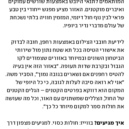
המותאמים לתנאי היובש באמצעות שורשים עמוקים 
ואיברים מוקטנים. האזור מציע מפגש ייחודי בין טבע 
פראי לבין נוף חול דינמי, המזמין חוויה בלתי נשכחת 
של עולם מדברי נדיר ביופיו.
לידיעת חובבי הצילום באמצעות רחפן, חובה לבדוק 
את אישורי הטיסה בכל תא שטח נתון מול שירותי 
הביטחון השונים ובמיוחד באזורים שצמודים לקו 
הגבול ובקרבת שדות תעופה. "באזור הזה אין בעיה 
להטיס רחפנים אם נשארים בגובה נמוך", הסביר משה. 
"אני לא רואה סיבה לעלות לגובה, כי כל היופי של 
המקום הוא דווקא בפרטים הקטנים – הגלים הקטנים 
של החול, הצללים שמשתנים עם האור, וכל מה שעושה 
את חולות סמר למקום מיוחד כל כך".
איך מגיעים?
 בווייז: חולות כסוי. למגיעים מצפון דרך 