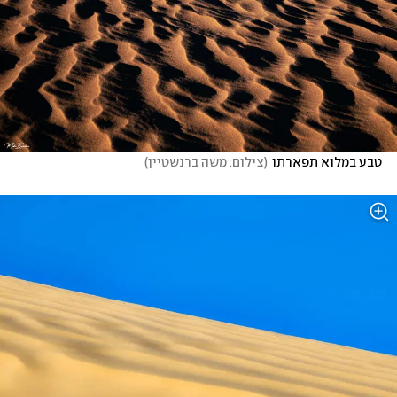
טבע במלוא תפארתו
(
צילום: משה ברנשטיין
)