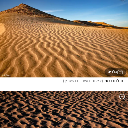
גלריה
חולות כסוי
(
צילום: משה ברנשטיין
)