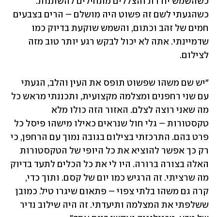
כשהשמש יורדת והצללים מתחילים להשתנות. 
כשהגעתי לשם זה פשוט היה מושלם – הרים בצבעים 
חמים של זהב וכתום, והשמש שוקעת בדיוק כמו 
שדמיינתי. אתה לא יכול לבקש רגע יותר טוב מזה 
לצילום.
"יש שם משהו שפשוט תופס את העין והלב, הגעתי 
עם שני רחפנים ומצלמה מקצועית, ותכננתי מראש כל 
מה שאני רוצה לצלם. האזור הזה כולו מלא 
טקסטורות – גלי חול שנראים כאילו מישהו פיסל כל 
פרט בהם. התרכזתי בצילום בגובה נמוך עם הרחפן, כי 
רק כך אפשר להוציא את כל היופי של הטקסטורות 
האלה בצורה ברורה. היו לי את כל הכלים לתעד בדיוק 
מה שרציתי. זה הרגיש כמו יום של קסם. ותוך כדי, 
קרה גם משהו בלתי צפוי – פתאום שיגרו טיל. כמובן 
ששלפתי את המצלמה ותיעדתי. זה היה שילוב נדיר 