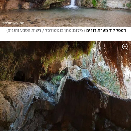
המפל ליד מערת דודים
(
צילום: מתן בוגומולסקי, רשות הטבע והגנים
)