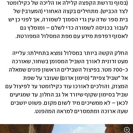
(בסוף נדרשת הקפצה קלילה או הליכה של כקילומטר 
לצד הכביש). מתחילים בקצה האחורי (המערבי) של 
בית ספר שדה עין גדי הסמוך לשמורה, אך לפני כן יש 
לעבור בכניסה לשמורה כדי לשלם – ומומלץ גם 
לאסוף דפדפת מידע עם מפת המסלול המפורטת. 
החלק הקשה ביותר במסלול נמצא בתחילתו: עלייה 
מעט זדונית לאורך השביל המסומן בשחור, שאורכה 
כ-700 מטר. בפיצול השבילים הראשון פונים שמאלה 
אל "שביל צפית" (סימון אדום) שעובר על שפת 
המצוק, והולכים לאורכו עוד כקילומטר עד לפיצול עם 
שביל בסימון שקוף שיורד אל גב החלון. עד שמגיעים 
לכאן – לא ממשיכים מיד לשום מקום. פשוט יושבים 
שעה ארוכה ומתמסרים למראה המהפנט.