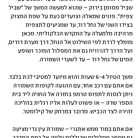
שביל מסומן בירוק – שהוא למעשה המשך של "שביל 
צפית". פונים שמאלה וצועדים כעת על שפת המצוק 
בצידו השני של נחל דוד, עד שמגיעים לתצפית 
מרהיבה מלמעלה על המקדש הכלקוליתי. מכאן 
מומלץ לרדת לפי השילוט אל הנחל, דרך מערת דודים, 
ועל הדרך להרוויח גם את המסלול המוכר ושופע 
המים של נחל דוד – עד לשערי השמורה.
משך הטיול 6-4 שעות והוא מיועד למטיבי לכת בלבד. 
אם אתם עם רכב אחד, עם ההגעה לקופות השמורה 
ניתן לנסות לתפוס טרמפ בחזרה אל החניה ליד בית 
הספר שדה – או פשוט לעלות אליו רגלית בהליכה 
זהירה לצד הכביש. מדובר במרחק של קילומטר.
אם אתם במוד ממש אתגרי – שמורת עין גדי מציעה 
גם מספר מסלולים שכוללים עלייה אל רמת המדבר 