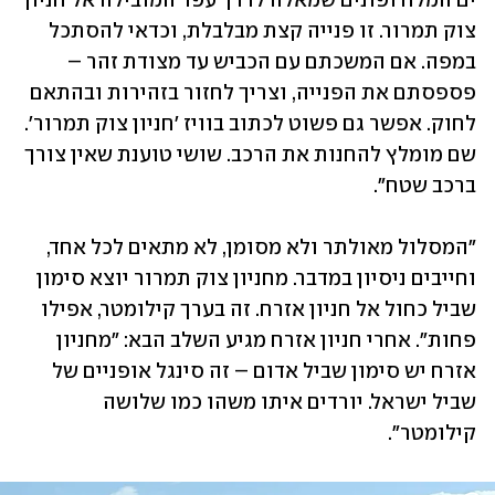
ים המלח ופונים שמאלה לדרך עפר המובילה אל חניון 
צוק תמרור. זו פנייה קצת מבלבלת, וכדאי להסתכל 
במפה. אם המשכתם עם הכביש עד מצודת זהר – 
פספסתם את הפנייה, וצריך לחזור בזהירות ובהתאם 
לחוק. אפשר גם פשוט לכתוב בוויז ׳חניון צוק תמרור׳. 
שם מומלץ להחנות את הרכב. שושי טוענת שאין צורך 
ברכב שטח".
"המסלול מאולתר ולא מסומן, לא מתאים לכל אחד, 
וחייבים ניסיון במדבר. מחניון צוק תמרור יוצא סימון 
שביל כחול אל חניון אזרח. זה בערך קילומטר, אפילו 
פחות". אחרי חניון אזרח מגיע השלב הבא: "מחניון 
אזרח יש סימון שביל אדום – זה סינגל אופניים של 
שביל ישראל. יורדים איתו משהו כמו שלושה 
קילומטר".