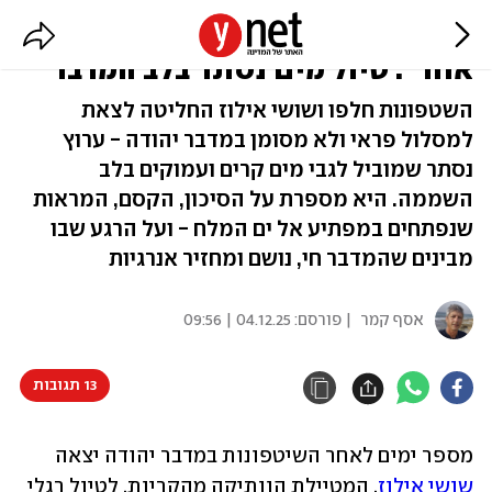
"לא מוכר, לא מסומן, וממש לא לכל
אחד": טיול מים נסתר בלב המדבר
השטפונות חלפו ושושי אילוז החליטה לצאת
למסלול פראי ולא מסומן במדבר יהודה - ערוץ
נסתר שמוביל לגבי מים קרים ועמוקים בלב
השממה. היא מספרת על הסיכון, הקסם, המראות
שנפתחים במפתיע אל ים המלח - ועל הרגע שבו
מבינים שהמדבר חי, נושם ומחזיר אנרגיות
אסף קמר
| פורסם:
04.12.25 | 09:56
13 תגובות
מספר ימים לאחר השיטפונות במדבר יהודה יצאה 
שושי אילוז
, המטיילת הוותיקה מהקריות, לטיול רגלי 