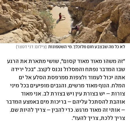
לא כל מה שבצבע חום מלוכלך. מי השטפונות
(
צילום: דני דטצר
)
"זה משהו מאוד מאוד קסום", שושי מתארת את הרגע 
שבו המדבר נפתח והמסלול נכנס לקצב. "בכל ירידה 
אתה יכול לעמוד ולצפות ממרפסת הסלע אל ים 
המלח. הנוף מאוד מרשים, והגבים מופיעים בכל מיני 
צורות – יש בצורת עין ויש בצורת לב. אני מאוד 
אוהבת להסתכל עליהם – בריכות מים באמצע המדבר 
– אותי זה מאוד מרגש. כדי להבין – צריך להיות שם. 
צריך ללכת, צריך להעז".