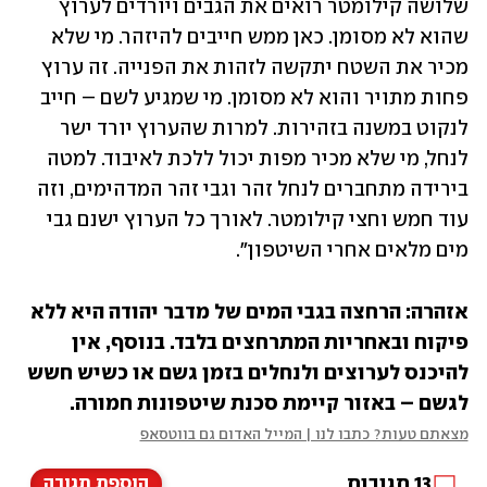
שלושה קילומטר רואים את הגבים ויורדים לערוץ 
שהוא לא מסומן. כאן ממש חייבים להיזהר. מי שלא 
מכיר את השטח יתקשה לזהות את הפנייה. זה ערוץ 
פחות מתויר והוא לא מסומן. מי שמגיע לשם – חייב 
לנקוט במשנה בזהירות. למרות שהערוץ יורד ישר 
לנחל, מי שלא מכיר מפות יכול ללכת לאיבוד. למטה 
בירידה מתחברים לנחל זהר וגבי זהר המדהימים, וזה 
עוד חמש וחצי קילומטר. לאורך כל הערוץ ישנם גבי 
מים מלאים אחרי השיטפון".
אזהרה: הרחצה בגבי המים של מדבר יהודה היא ללא 
פיקוח ובאחריות המתרחצים בלבד. בנוסף, אין 
להיכנס לערוצים ולנחלים בזמן גשם או כשיש חשש 
לגשם – באזור קיימת סכנת שיטפונות חמורה.
מצאתם טעות? כתבו לנו | המייל האדום גם בווטסאפ
13
תגובות
הוספת תגובה