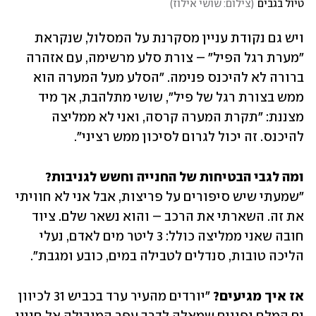
טיול בגבים
(
צילום: שושי אילוז
)
ויש גם נקודת עניין מסקרנת על המסלול, שנקראת 
"מערת רגל הפיל" – צורת סלע מרשימה, עם אזהרה 
ברורה לא להיכנס פנימה. "הסלע מעל המערה הוא 
ממש בצורת רגל של פיל", שושי מתלהבת, אך מיד 
מצננת: "תקרת המערה קרסה, ואני לא ממליצה 
להיכנס. זה יכול לגרום לסיכון ממש רציני".
ומה לגבי הבטיחות של החנייה וחשש לגניבות?

"שמעתי שיש סיפורים על פריצות, אבל אני לא חוויתי 
את זה. השארתי את הרכב – והוא נשאר שלם. ציוד 
חובה שאני ממליצה כולל: 3 ליטר מים לאדם, נעלי 
הליכה טובות, סנדלים לטבילה במים, כובע ומגבת".
אז איך מגיעים?
 "יורדים מהעיר ערד בכביש 31 לכיוון 