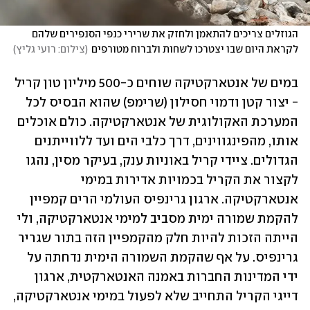
הגוזלים צריכים להתאמן ולחזק את שרירי כנפי הסנפירים שלהם 
לקראת היום שבו יצטרכו לשחות ולברוח מטורפים
(
צילום: רועי גליץ
)
במים של אנטארקטיקה שוחים כ-500 מיליון טון קריל 
- יצור קטן ודמוי חסילון (שרימפ) שהוא הבסיס לכל 
המערכת האקולוגית של אנטארקטיקה. כולם אוכלים 
אותו, מהפינגווינים, דרך כלבי הים ועד ללווייתנים 
הגדולים. ציידי קריל באוניות ענק, בעיקר מסין, נהגו 
לקצור את הקריל בכמויות אדירות במימי 
אנטארקטיקה. ארגון גרינפיס העולמי הרים קמפיין 
להקמת שמורה ימית מסביב למימי אנטארקטיקה, ולי 
הייתה הזכות להיות חלק מהקמפיין הזה בתור שגריר 
גרינפיס. על אף שהקמת השמורה הימית נדחתה על 
ידי המדינות החברות באמנה האנטארקטית, ארגון 
דייגי הקריל התחייב שלא לפעול במימי אנטארקטיקה, 