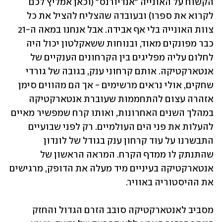
הקשוח על האונייה ״אנדיורנס״ (וכאן אמליץ לכם 
לקרוא את ספרו) ובעובדה שהצליח להציל את כל 
צוות האונייה בלי אף אבידה. אבל אנחנו במאה ה-21 
כבר מפונקים מאוד, ובנוחות ששאקלטון יכול היה 
לחלום עליה מפליגים בין הקרחונים הענקיים של 
אנטארקטיקה. אותם קרחוני ענק, בגובה של גורדי 
שחקים, אולי נראים מרשימים - אך הם מהווים סימן 
אזהרה עצום להתחממות שעוברת אנטארקטיקה 
במהלך השנים האחרונות, ואותו קרח שמפשיר מאיים 
להעלות את פני הים העולמיים. רק לפני שבועיים 
התבשרנו על עוד קרחון ענק בגודל של לונדון 
שהתנתק לו ממדף הקרח. המראה הראשון של 
אנטארקטיקה בעיניים מיד מעלה את הדופק, מרגישים 
את ההיסטוריה באוויר.
מסביב לאנטארקטיקה סובב הזרם הגדול והחזק 