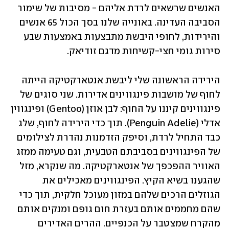
האנשים שרשאים לרדת אליהם - מסיבות של שימור 
הסביבה העדינה. באונייה שלנו בסך הכול 65 אנשים 
והירידות, לחופי היבשת מתבצעות באמצעות שבע 
סירות גומי חצי-קשיחות מדגם זודיאק. 
הירידה הראשונה שלי ליבשת אנטארקטיקה הייתה 
לחוף של מושבות פינגווינים אדירות. שני סוגים של 
פינגווינים קיננו על החוף: לבן אוזן (Gentoo) ופינגווין 
אדלי (Penguin Adelie). תוך כדי הירידה לחוף, שלג 
כבד התחיל לרדת, וסיפק הזדמנות נהדרת לצילומים 
של הפינגווינים בסביבתם הטבעית, וגם טעימה ממזג 
האוויר ההפכפך של אנטארקטיקה. מה שנקרא, מזל 
שהגענו בשיא הקיץ. הפינגווינים מאכילים את 
הגוזלים הרכים שלהם במזון מעוכל חלקית, תוך כדי 
שהם מחממים אותם בעזרת חום גופם ומנקים אותם 
מהקרח שמצטבר על הכנפיים. ההרים האדירים 