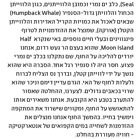
Seal), כלב ים נמרי וכמובן הלווייתנים, כגון הלווייתן 
הכחול והלוויתן גדול-הסנפיר (Humpback Whale) 
שבאים לאכול את כמויות הקריל האדירות והלווייתן 
הקטלן (אורקה), שמנצל את ההזדמנויות לטרוף 
פינגווינים ובעלי חיים נוספים. באי שנקרא Half 
Moon Island, שהוא בעצם הר געש רדום, אנחנו 
יורדים להליכה על החוף, שם נתקלנו בכלב ים נמרי 
פצוע. חסר היה לו סנפיר רגל אחד. הסברה היא שהוא 
ננשך על ידי לווייתן קטלן, ובדרך נס הצליח לברוח 
ולעלות לחוף של האי. הגדם עדיין דימם וניכר שהוא 
שרוי בכאבים גדולים. לצערנו, ההחלטה שאסור 
להתערב בטבע היא הקובעת. אנחנו משאירים אותו 
להתאושש על החוף, ומקווים שישרוד את המתקפה 
וימשיך בחייו. בהמשך החוף אנחנו מנצלים את 
ההזדמנות לשחייה במים הקפואים של אנטארקטיקה 
- חוויה מעוררת בהחלט.