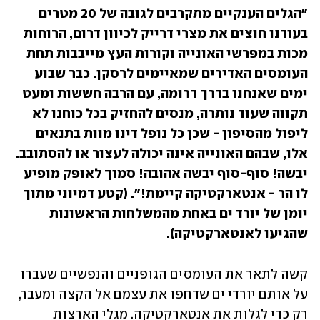
"הגלים הענקיים מתקרבים לגובה של 20 מטרים 
בעודנו חוצים את מצרי דרייק לכיוון דרום, הרוחות 
מכות במפרשי האונייה וקורות העץ מייבבות תחת 
העומסים האדירים שמאיימים לרסקן. כבר שבוע 
ימים שאנחנו בדרך דרומה, עם הרבה חששות ומעט 
תקווה שעוד נותרה, מנסים להחזיק בכל כוחנו לא 
ליפול מהסיפון - שכן כל נופל דינו מוות בתנאים 
אלו, שבהם האונייה אינה יכולה לעצור או להסתובב. 
יבשה! סוף-סוף יבשה אהובה! סמוך לאופק מופיע 
לו הר - אנטארקטיקה קיימת!". (קטע דמיוני מתוך 
יומן של יורד ים באחת מהמשלחות הראשונות 
שהגיעו לאנטארקטיקה).
קשה לתאר את העומסים הגופניים והנפשיים שעברו 
על אותם יורדי ים שדחפו את עצמם אל הקצה ומעבר, 
רק כדי לגלות את אנטארקטיקה. מגלי הארצות 