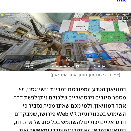
(
צילום: צילום מסך מתוך אתר המוזיאון
)
במוזיאון הטבע המפורסם במדינת וושינגטון, יש 
מספר סיורים וירטואליים שלכולם ניתן לגשת דרך 
אתר המוזיאון. ולמי מכם שאינו מכיר, נסביר כי 
השימוש בטכנולוגיית Web VR פירושו, שמבקרים 
וירטואליים יכולים להשתמש בכל סוג של אוזניות, 
בתנאי שדפדפן האינטרנט מעודכן ומאפשר זאת. 