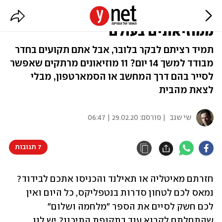
מהבידוד: 11 סיורים וירטואליים
ממוזיאונים בעולם
תמיד רציתם לבקר בלובר, אבל אתם תקועים בחדר
מבודד למשך 14 יום? 11 מוזיאונים מרתקים שאפשר
לסייר בהם דרך המחשב או הסמארטפון, מבלי
לצאת מהבית
שי שגב
| פורסם:
29.02.20 | 06:47
7 תגובות
חזרתם מאיטליה או תאילנד והכניסו אתכם לבידוד? 
נמאס לכם לטחון סדרות בנטפליקס, כל היום ואין 
לכם חשק לסיים את הספר "מלחמה ושלום" 
שהתחלתם לקרוא עוד בתקופת התיכון? יש לנו 