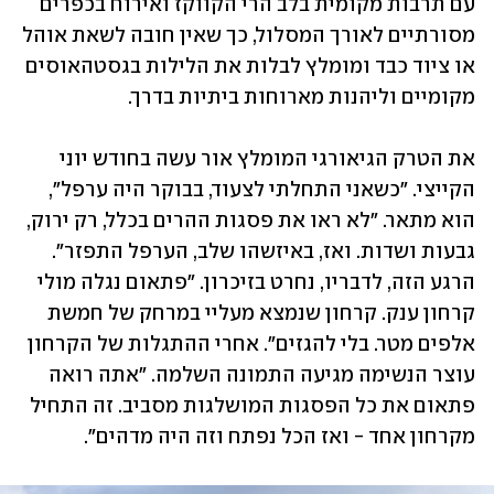
עם תרבות מקומית בלב הרי הקווקז ואירוח בכפרים 
מסורתיים לאורך המסלול, כך שאין חובה לשאת אוהל 
או ציוד כבד ומומלץ לבלות את הלילות בגסטהאוסים 
מקומיים וליהנות מארוחות ביתיות בדרך.
את הטרק הגיאורגי המומלץ אור עשה בחודש יוני 
הקייצי. "כשאני התחלתי לצעוד, בבוקר היה ערפל", 
הוא מתאר. "לא ראו את פסגות ההרים בכלל, רק ירוק, 
גבעות ושדות. ואז, באיזשהו שלב, הערפל התפזר". 
הרגע הזה, לדבריו, נחרט בזיכרון. "פתאום נגלה מולי 
קרחון ענק. קרחון שנמצא מעליי במרחק של חמשת 
אלפים מטר. בלי להגזים". אחרי ההתגלות של הקרחון 
עוצר הנשימה מגיעה התמונה השלמה. "אתה רואה 
פתאום את כל הפסגות המושלגות מסביב. זה התחיל 
מקרחון אחד - ואז הכל נפתח וזה היה מדהים".