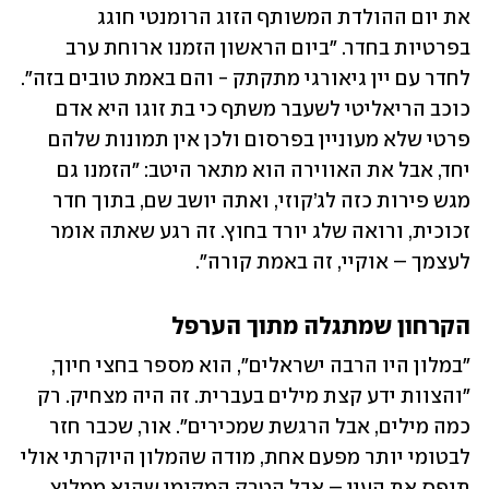
את יום ההולדת המשותף הזוג הרומנטי חוגג 
בפרטיות בחדר. "ביום הראשון הזמנו ארוחת ערב 
לחדר עם יין גיאורגי מתקתק - והם באמת טובים בזה". 
כוכב הריאליטי לשעבר משתף כי בת זוגו היא אדם 
פרטי שלא מעוניין בפרסום ולכן אין תמונות שלהם 
יחד, אבל את האווירה הוא מתאר היטב: "הזמנו גם 
מגש פירות כזה לג’קוזי, ואתה יושב שם, בתוך חדר 
זכוכית, ורואה שלג יורד בחוץ. זה רגע שאתה אומר 
לעצמך – אוקיי, זה באמת קורה".
הקרחון שמתגלה מתוך הערפל
"במלון היו הרבה ישראלים", הוא מספר בחצי חיוך, 
"והצוות ידע קצת מילים בעברית. זה היה מצחיק. רק 
כמה מילים, אבל הרגשת שמכירים". אור, שכבר חזר 
לבטומי יותר מפעם אחת, מודה שהמלון היוקרתי אולי 
תופס את העין – אבל הטרק המקומי שהוא ממליץ 