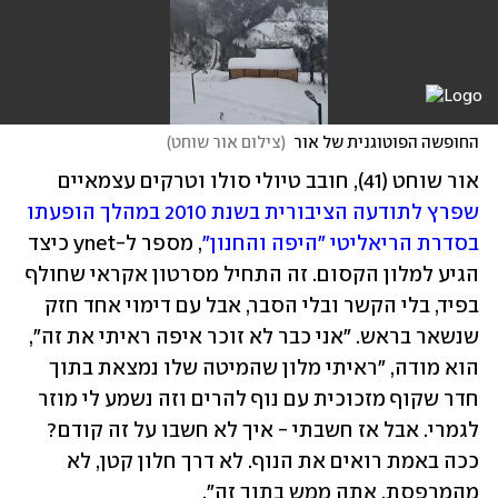
החופשה הפוטוגנית של אור
(
צילום אור שוחט
)
אור שוחט (41), חובב טיולי סולו וטרקים עצמאיים 
שפרץ לתודעה הציבורית בשנת 2010 במהלך הופעתו 
בסדרת הריאליטי "היפה והחנון"
, מספר ל-ynet כיצד 
הגיע למלון הקסום. זה התחיל מסרטון אקראי שחולף 
בפיד, בלי הקשר ובלי הסבר, אבל עם דימוי אחד חזק 
שנשאר בראש. "אני כבר לא זוכר איפה ראיתי את זה", 
הוא מודה, "ראיתי מלון שהמיטה שלו נמצאת בתוך 
חדר שקוף מזכוכית עם נוף להרים וזה נשמע לי מוזר 
לגמרי. אבל אז חשבתי - איך לא חשבו על זה קודם? 
ככה באמת רואים את הנוף. לא דרך חלון קטן, לא 
מהמרפסת. אתה ממש בתוך זה".