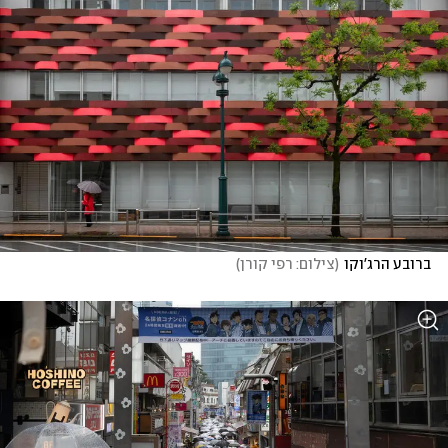
ברובע הרג'וקו
(
צילום: רפי קורן
)