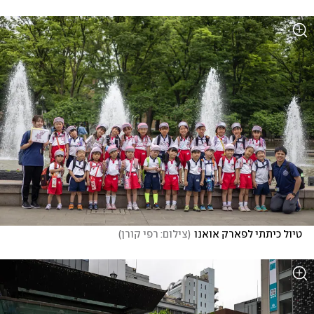
טיול כיתתי לפארק אואנו
(
צילום: רפי קורן
)