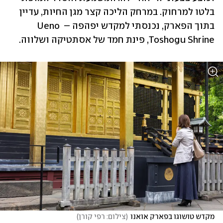
בלטו למרחוק. במרחק הליכה קצר מגן החיות, עדיין 
בתוך הפארק, נכנסתי למקדש יפהפה – Ueno 
Toshogu Shrine, פינת חמד של אסתטיקה ושלווה. 
מקדש טושוגו בפארק אואנו
(
צילום: רפי קורן
)