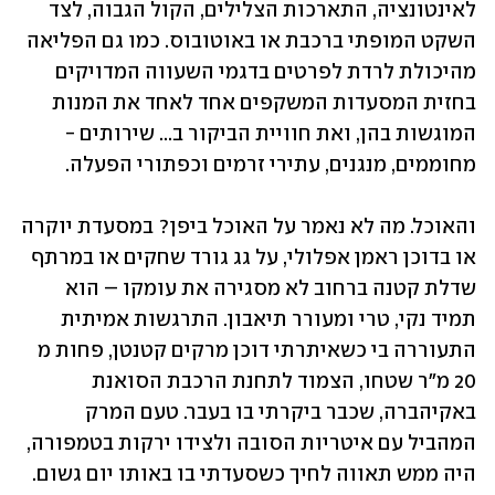
לאינטונציה, התארכות הצלילים, הקול הגבוה, לצד 
השקט המופתי ברכבת או באוטובוס. כמו גם הפליאה 
מהיכולת לרדת לפרטים בדגמי השעווה המדויקים 
בחזית המסעדות המשקפים אחד לאחד את המנות 
המוגשות בהן, ואת חוויית הביקור ב... שירותים - 
מחוממים, מנגנים, עתירי זרמים וכפתורי הפעלה. 
והאוכל. מה לא נאמר על האוכל ביפן? במסעדת יוקרה 
או בדוכן ראמן אפלולי, על גג גורד שחקים או במרתף 
שדלת קטנה ברחוב לא מסגירה את עומקו – הוא 
תמיד נקי, טרי ומעורר תיאבון. התרגשות אמיתית 
התעוררה בי כשאיתרתי דוכן מרקים קטנטן, פחות מ 
20 מ"ר שטחו, הצמוד לתחנת הרכבת הסואנת 
באקיהברה, שכבר ביקרתי בו בעבר. טעם המרק 
המהביל עם איטריות הסובה ולצידו ירקות בטמפורה, 
היה ממש תאווה לחיך כשסעדתי בו באותו יום גשום. 