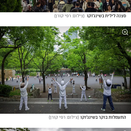
סצנה לילית בשינג'וקו 
(
צילום: רפי קורן
)
התעמלות בוקר בשינג'וקו
(
צילום: רפי קורן
)