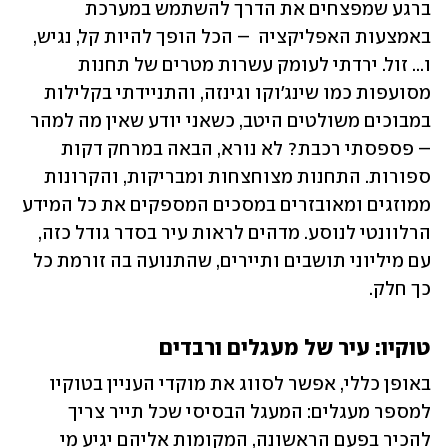
ברגע שמפצחים את הדרך להשתמש במערכת 
באמצעות האפליקציה  – הכל הופך להיות קל, נגיש, 
ו... זול. ירדתי לעומק עשרות מטרים של תחנות 
מסועפות כמו שינג'וקו וגינזה, והתניידתי בקלילות 
במבוכים משולטים היטב, כשאני יודע שאין מה למהר 
– פספסתי רכבת? לא נורא, הבאה במרחק דקות 
ספורות. התחנות מצוחצחות ומבריקות, והקרונות 
ממוזגים ומאובזרים במסכים המספקים את כל המידע 
הרלוונטי לנוסע. מדהים לראות עיר בסדר גודל כזה, 
עם מיליוני תושבים ותיירים, שהתנועה בה זורמת כל 
כך חלק.
טוקיו: עיר של מעגלים ורבדים
באופן כללי, אפשר לסווג את מוקדי העניין בטוקיו 
למספר מעגלים: המעגל הבסיסי שכל תייר צריך 
להכיר בפעם הראשונה, המקומות אליהם יגיע מי 