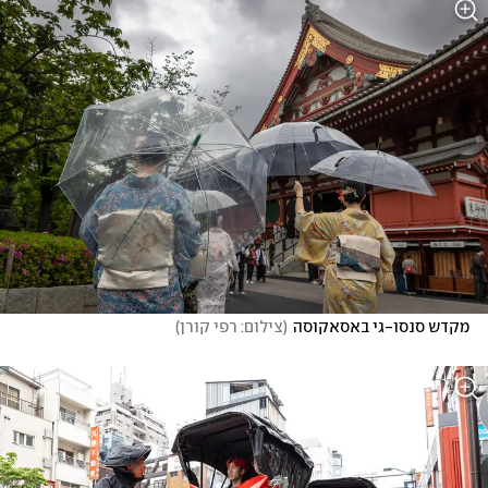
מקדש סנסו-גי באסאקוסה
(
צילום: רפי קורן
)