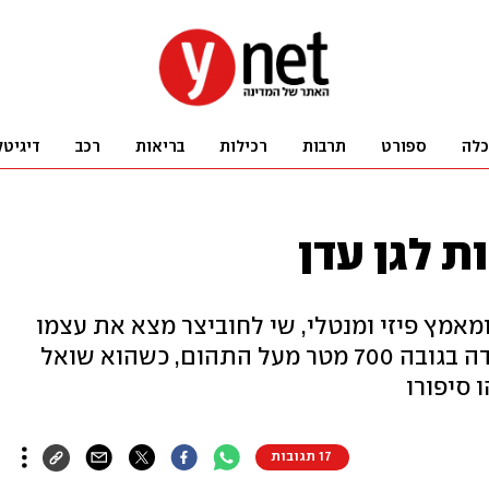
כלה
ספורט
תרבות
רכילות
בריאות
רכב
דיגיטל
 לגן עדן
אמץ פיזי ומנטלי, שי לחוביצר מצא את עצמו
תלוי בין שמיים לארץ, על סולם פלדה בגובה 700 מטר מעל התהום, כשהוא שואל
 סיפורו
17 תגובות