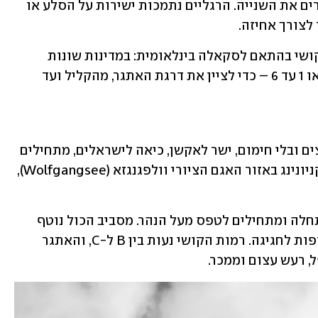
הטבעות נשארת מחוברת – ורק אז מעבירים את השנייה. הרגליים נתמכות ישירות על הסלע או 
לצורך אחיזה.
מסלולי ויה פראטה מחולקים לפי רמות קושי בהתאם לסקאלה בינלאומית: במדינות שונות 
משתמשים בסימונים שונים – מ-A עד F או 1 עד 6 – כדי לציין את דרגת האתגר, מהקליל ועד 
יצאנו למסלול הראשון – בלי סרגל מאמצים ובלי חימום, ישר לאקשן, כיאה לישראלים, מתחילים 
מהקשה. מסלול ויה פראטה שמשלב גם קניונינג באזור האגם הציורי וולפגנגזא (Wolfgangsee), 
לאחר הליכה מהירה מגיעים לנקודת ההתחלה ומתחילים לטפס מעל הנהר. מסביב הכול נוטף 
מים – רסיסי מפלים, טיפות גשם שמצטרפות לחגיגה. רמות הקושי נעות בין B ל-C, והאתגר 
 רעש עצום וממכר.