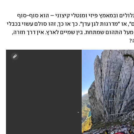
לאחר טיפוס של חמש שעות בשיפועים תלולים ובמאמץ פיזי ומנטלי קיצוני – הוא סוף-סוף 
נראה, מרחוק. קוראים לזה "סולם השמיים", או "מדרגות לגן עדן". כך או כך, זהו סולם עשוי בכבלי 
פלדה, באורך 43 מטרים, התלוי 700 מטר מעל התהום שמתחת. בין שמיים לארץ. אין דרך חזרה, 
?