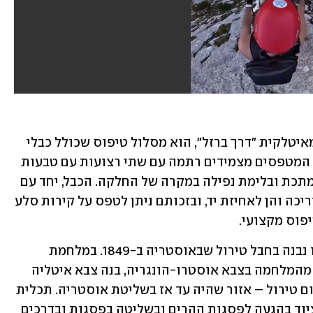
ויה פראטה (Via Ferrata) – או בתרגום מאיטלקית "דרך ברזל", הוא מסלול טיפוס שכולל כבלי 
פלדה, גשרים וסולמות המחוברים לסלע. המטפסים מצמידים רתמה עם שתי רצועות עם טבעות 
אבטחה, המאפשרות חיבור רציף לכבל המתכת ובלימת נפילה במקרה של החלקה. הכבל, יחד עם 
יתדות, מדרגות וסולמות, משמשים הן לדריכה והן לאחיזת יד, ובזכותם ניתן לטפס על קירות סלע 
פוס מקצועי. 
המסלול הראשון שבו השתמשו בשיטה זו נבנה בחבל טירול שבאוסטריה ב-1849. במלחמת 
העולם הראשונה, בין 1914 ל-1918, כחלק מהמלחמה בצבא אוסטרו-הונגריה, בנה צבא איטליה 
כמה מסלולי VF בהרי הדולומיטים שבדרום טירול – אזור שהיה עד אז בשליטת אוסטריה. תכלית 
המסלולים הייתה לסייע לחיילים נושאי ציוד בהגעה לפסגות ההרים ובשליטה בפסגות ובדרכים 