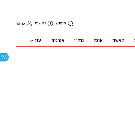
חיפוש
נגישות
כניסה
עוד
לאשה
אוכל
נדל"ן
אנרגיה